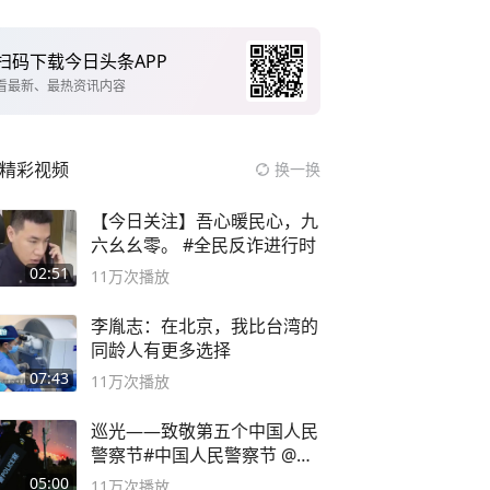
扫码下载今日头条APP
看最新、最热资讯内容
精彩视频
换一换
【今日关注】吾心暖民心，九
六幺幺零。 #全民反诈进行时
02:51
11万
次播放
李胤志：在北京，我比台湾的
同龄人有更多选择
07:43
11万
次播放
巡光——致敬第五个中国人民
警察节#中国人民警察节 @抖
音小助手
05:00
11万
次播放