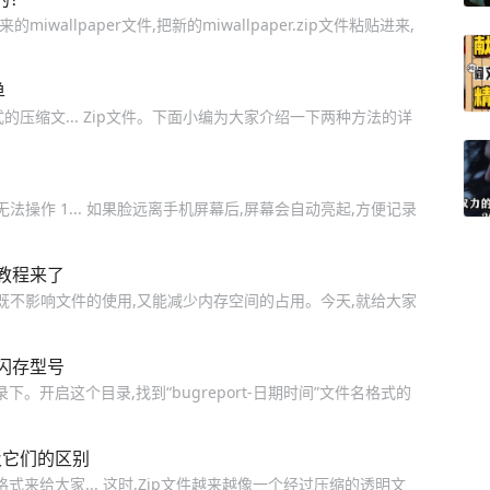
的miwallpaper文件,把新的miwallpaper.zip文件粘贴进来,
单
Z, JAR等格式的压缩文... Zip文件。下面小编为大家介绍一下两种方法的详
操作 1... 如果脸远离手机屏幕后,屏幕会自动亮起,方便记录
教程来了
既不影响文件的使用,又能减少内存空间的占用。今天,就给大家
闪存型号
目录下。开启这个目录,找到“bugreport-日期时间”文件名格式的
及它们的区别
格式来给大家... 这时,Zip文件越来越像一个经过压缩的透明文