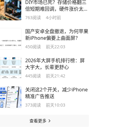
DIY市场已死？存储价格翻三
倍短期难回调，硬件涨价太过
离谱
763
阅读
4小时前
国产安卓全盘撤退，为何苹果
新iPhone偏要上曲面屏？
450
阅读
前天22:03
2026年大屏手机排行榜：屏
大字大，长辈更舒心
445
阅读
前天21:42
关闭这2个开关，减少iPhone
精准广告推送
373
阅读
前天10:03
查看更多