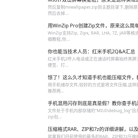
然后复制miwallpaper.zip到主题目录下,删除原来
然后去掉...
用WinZip Pro创建Zip文件，原来这么简
WinZip支持Zip, Zipx, RAR, LHA, 7
细教程,你...
你也能当技术人员：红米手机2Q&A汇总
红米手机2呼入电话或正在通话时屏幕始终黑屏无法
便签、打...
惊了！这么久才知道手机也能压缩文件，
用手机储存文件,较好的方式是将文件压缩,这样
推荐两...
手机混用闪存到底是真是假？教你查手机
文件处于手机内部存储的“MIUI\debug_log”
zip包...
压缩格式RAR、ZIP和7z的详细讲解，以
就拿我们目前使用的最多的RAR、ZIP和7z压缩