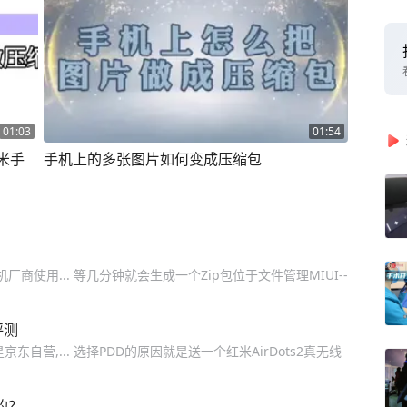
01:03
01:54
米手
手机上的多张图片如何变成压缩包
商使用... 等几分钟就会生成一个Zip包位于文件管理MIUI--
评测
自营,... 选择PDD的原因就是送一个红米AirDots2真无线
的？