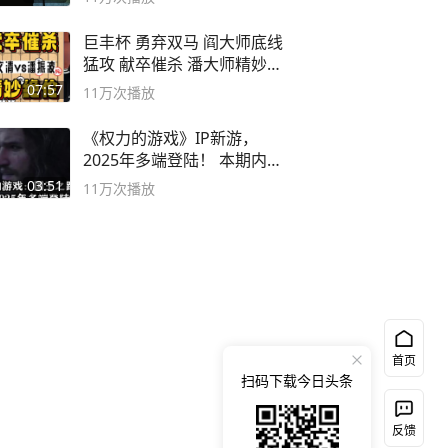
巨丰杯 勇弃双马 阎大师底线
猛攻 献卒催杀 潘大师精妙入
局
07:57
11万
次播放
《权力的游戏》IP新游，
2025年多端登陆！ 本期内容
概要
03:51
11万
次播放
首页
扫码下载今日头条
反馈