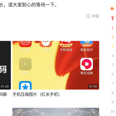
长，请大家耐心的等待一下。
举报
1
2
3
4
5
6
7
01:20
01:56
8
和解
手机压缩图片（红米手机）
9
10