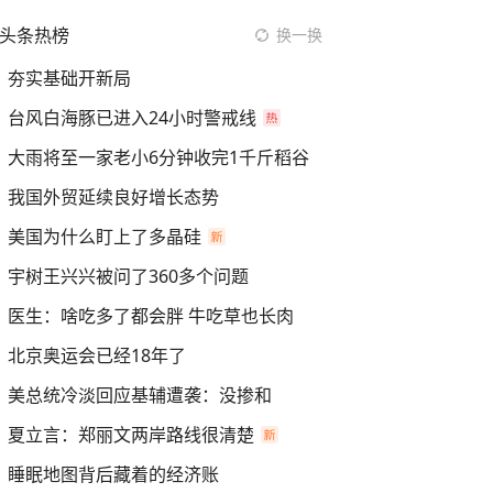
头条热榜
换一换
夯实基础开新局
台风白海豚已进入24小时警戒线
大雨将至一家老小6分钟收完1千斤稻谷
我国外贸延续良好增长态势
美国为什么盯上了多晶硅
宇树王兴兴被问了360多个问题
医生：啥吃多了都会胖 牛吃草也长肉
北京奥运会已经18年了
美总统冷淡回应基辅遭袭：没掺和
夏立言：郑丽文两岸路线很清楚
睡眠地图背后藏着的经济账