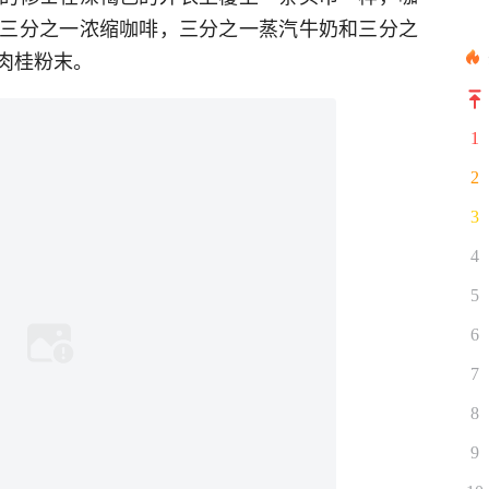
三分之一浓缩咖啡，三分之一蒸汽牛奶和三分之
肉桂粉末。
1
2
3
4
5
6
7
8
9