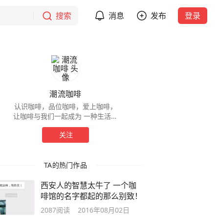
搜索
消息
发布
登录
潮流咖啡
认识咖啡，品位咖啡，爱上咖啡，
让咖啡与我们一起成为 一种生活方
式
关注
TA的热门作品
西安人的智慧太牛了 一个咖
啡馆的名字都起的那么别致！
2087
阅读
2016年08月02日