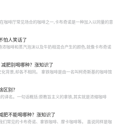
家在咖啡厅常见场合的咖啡之一,卡布奇诺是一种加入以同量的意
不怕人笑话了
的特浓咖啡和蒸汽泡沫以及牛奶相混合产生的颜色,就像卡布奇诺
？减肥别喝哪种？涨知识了
文化背景,却各不相同。 拿铁咖啡是由一名叫柯奇斯基的咖啡馆
啥区别？
的译名。一句话概括:原教旨主义的拿铁,其实就是浓缩咖啡
减肥不能喝哪种？涨知识了
如我们常见的卡布奇诺、拿铁咖啡、摩卡咖啡等。 虽说同样是咖