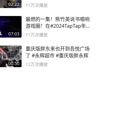
02:22
11万
次播放
最燃的一集！熊竹英说书唱响
游戏圈！在#2024TapTap年
度游戏大赏
07:03
11万
次播放
重庆版胖东来也开到吾悦广场
了 #永辉超市 #重庆版胖永辉
00:50
12万
次播放