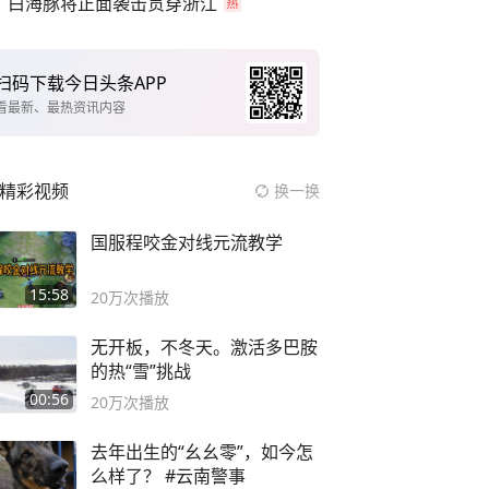
白海豚将正面袭击贯穿浙江
扫码下载今日头条APP
看最新、最热资讯内容
精彩视频
换一换
国服程咬金对线元流教学
15:58
20万
次播放
无开板，不冬天。激活多巴胺
的热“雪”挑战
00:56
20万
次播放
去年出生的“幺幺零”，如今怎
么样了？ #云南警事