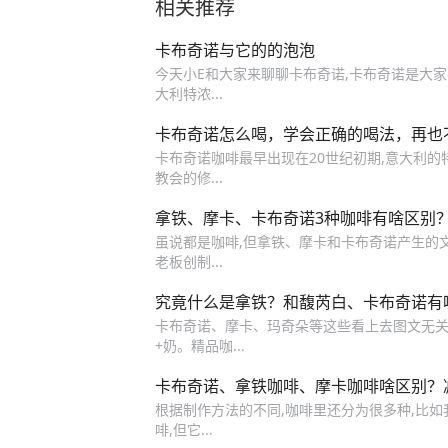
相关推荐
卡布奇诺与它的的泡泡
今天小E和大家来聊聊卡布奇诺,卡布奇诺是大
大利特浓...
卡布奇诺怎么喝，学会正确的喝法，再也
卡布奇诺咖啡最早出现在20世纪初期,意大利
教会的修...
拿铁、摩卡、卡布奇诺3种咖啡有啥区别
虽说都是咖啡,但拿铁、摩卡和卡布奇诺产生的
老板创制...
究竟什么是拿铁？和馥芮白、卡布奇诺有
卡布奇诺、摩卡、玛奇朵等这些看上去图文无关
+奶。精品咖...
卡布奇诺、拿铁咖啡、摩卡咖啡啥区别？
根据制作方法的不同,咖啡里还分为很多种,比
啡,但它...