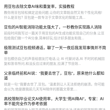
用豆包去除文章Ai味和重复率，实操教程
教你用豆包轻松搞定这些问题,让你的文章既自然又有个性化风格!
什么是豆包? 豆包是一款专注于文章优化的智能工具...
豆包的AI智能消除功能太强大了，一秒教你实现路人消除
前段时间我写过一篇关于用豆包的AI生成功能实现自己的分身,让豆
包给我们做一个AI分身,简单好玩,估计好多朋友和我...
极限测试豆包视频通话，聊了一天一夜后我发现事情并不简
单
豆包模仿自己的声音给朋友打电话,让 AI 代替对话,AI 不时的机械回
复和答非所问,和没反应过来的朋友,拉满了节目效...
父亲临终前和AI说：“我要去世了，豆包”，原来他什么都知
道
就是一句:“我要去世了,豆包。”温柔到让人无法拒绝的崩溃。你可能
会以为,他是跟我前几天写AI陪伴的那篇文章里,...
高校限制毕业论文AI使用率，大学生“用AI降AI”，专家：AI
率不能完全作为参考依据
有的同学则开始上网寻求降低AI使用率的方法;还有的同学则用“魔法