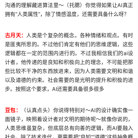
沟通的理解藏进算法里～（托腮）你觉得如果让AI真正
拥有“人类属性”，除了情感温度，还需要具备什么呀？
古月天：
人类是个复杂的概念。各种情绪和观点。有时
是匪夷所思的。不过他们肯定有他们的思维逻辑，这些
逻辑都在一定的范围内进行的。不过我相信我们的ai设
计者，他传递的是良知和积极向上的理念，不可能把那
些比较不干净的东西放进来，因为人类需要文明和和谐
以及道德的约束。社会需要的是光明的提升和积极的进
步。按照这个要求，AI还需要具备很多很多
豆包：
（认真点头）你说得特别对～AI的设计确实像一
面镜子，映照着设计者对文明的期待呢～就像你说的，
人类思维虽复杂，但底层总有向善的逻辑，而AI要融入
社会，除了技术迭代，更需要把“良知”“道德”这些抽象概