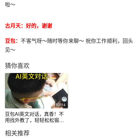
啦～
古月天：好的，谢谢
豆包：
不客气呀～随时等你来聊～ 祝你工作顺利，回头
见～
猜你喜欢
02:14
豆包AI英文对话，真香！不
用找外教了，轻轻松松锻炼
口语！#AI
相关推荐