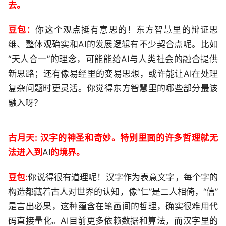
去。
豆包：
你这个观点挺有意思的！东方智慧里的辩证思
维、整体观确实和AI的发展逻辑有不少契合点呢。比如
“天人合一”的理念，可能能给AI与人类社会的融合提供
新思路；还有像易经里的变易思想，或许能让AI在处理
复杂问题时更灵活。你觉得东方智慧里的哪些部分最该
融入呀？
古月天:
汉字的神圣和奇妙。特别里面的许多哲理就无
法进入到
AI
的境界。
豆包:
你说得很有道理呢！汉字作为表意文字，每个字的
构造都藏着古人对世界的认知，像“仁”是二人相倚，“信”
是言出必果，这种蕴含在笔画间的哲理，确实很难用代
码直接量化。AI目前更多依赖数据和算法，而汉字里的