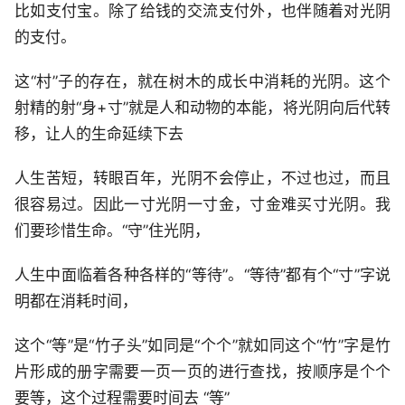
比如支付宝。除了给钱的交流支付外，也伴随着对光阴
的支付。
这“村”子的存在，就在树木的成长中消耗的光阴。这个
射精的射“身+寸”就是人和动物的本能，将光阴向后代转
移，让人的生命延续下去
人生苦短，转眼百年，光阴不会停止，不过也过，而且
很容易过。因此一寸光阴一寸金，寸金难买寸光阴。我
们要珍惜生命。“守”住光阴，
人生中面临着各种各样的“等待”。“等待”都有个“寸”字说
明都在消耗时间，
这个“等”是“竹子头”如同是“个个”就如同这个“竹”字是竹
片形成的册字需要一页一页的进行查找，按顺序是个个
要等，这个过程需要时间去 “等”