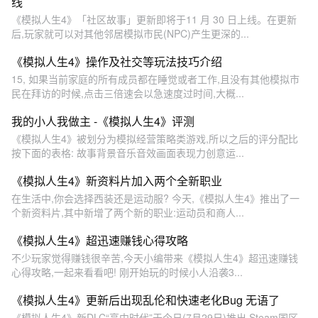
线
《模拟人生4》「社区故事」更新即将于11 月 30 日上线。在更新
后,玩家就可以对其他邻居模拟市民(NPC)产生更深的...
《模拟人生4》操作及社交等玩法技巧介绍
15, 如果当前家庭的所有成员都在睡觉或者工作,且没有其他模拟市
民在拜访的时候,点击三倍速会以急速度过时间,大概...
我的小人我做主 -《模拟人生4》评测
《模拟人生4》被划分为模拟经营策略类游戏,所以之后的评分配比
按下面的表格: 故事背景音乐音效画面表现力创意运...
《模拟人生4》新资料片加入两个全新职业
在生活中,你会选择西装还是运动服? 今天,《模拟人生4》推出了一
个新资料片,其中新增了两个新的职业:运动员和商人...
《模拟人生4》超迅速赚钱心得攻略
不少玩家觉得赚钱很辛苦,今天小编带来《模拟人生4》超迅速赚钱
心得攻略,一起来看看吧! 刚开始玩的时候小人沿袭3...
《模拟人生4》更新后出现乱伦和快速老化Bug 无语了
《模拟人生4》新DLC“高中时代”于今日(7月29日)推出,Steam国区