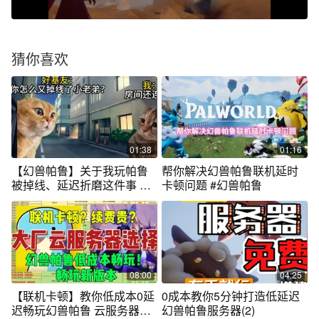
猜你喜欢
01:38
01:16
【幻兽帕鲁】关于我玩帕鲁
帮你解决幻兽帕鲁联机延时
被掉线、延迟折磨这件事 猫
卡顿问题 #幻兽帕鲁
meme
08:00
04:25
【联机卡顿】教你低成本0延
0成本教你5分钟打造低延迟
迟畅玩幻兽帕鲁 云服务器性
幻兽帕鲁服务器(2)