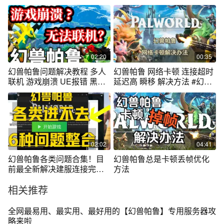
价比推荐
02:20
00:35
幻兽帕鲁问题解决教程 多人
幻兽帕鲁 网络卡顿 连接超时
联机 游戏崩溃 UE报错 黑屏
延迟高 瞬移 解决方法 #幻兽
攻略汇总
帕鲁
02:02
04:41
幻兽帕鲁各类问题合集！目
幻兽帕鲁总是卡顿丢帧优化
前最全新解决建服连接完整
方法
性闪退教程
相关推荐
全网最易用、最实用、最好用的【幻兽帕鲁】专用服务器攻
略来啦