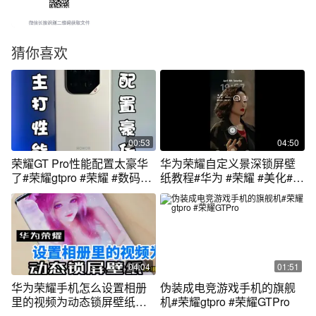
猜你喜欢
00:53
04:50
荣耀GT Pro性能配置太豪华
华为荣耀自定义景深锁屏壁
了#荣耀gtpro #荣耀 #数码科
纸教程#华为 #荣耀 #美化#教
技
程
04:04
01:51
华为荣耀手机怎么设置相册
伪装成电竞游戏手机的旗舰
里的视频为动态锁屏壁纸，
机#荣耀gtpro #荣耀GTPro
超详细教程