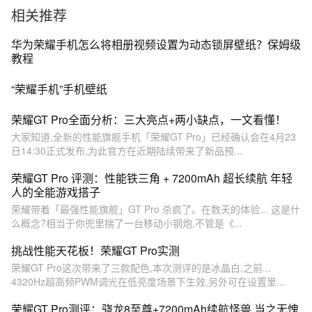
相关推荐
华为荣耀手机怎么将相册视频设置为动态锁屏壁纸？保姆级
教程
“荣耀手机”手机壁纸
荣耀GT Pro全面分析：三大亮点+两小缺点，一文看懂！
大家知道,全新的性能旗舰手机「荣耀GT Pro」已经确认会在4月23
日14:30正式发布,为此官方在近期陆续带来了新品预...
荣耀GT Pro 评测：性能铁三角 + 7200mAh 超长续航 年轻
人的全能游戏搭子
荣耀带着「最强性能旗舰」GT Pro 杀疯了。在数天的体验... 这是什
么概念?相当于你兜里揣了一台移动小钢炮,不管是《...
挑战性能天花板！荣耀GT Pro实测
荣耀GT Pro这次带来了三款配色,本次测评的是冰晶白,之前...
4320Hz超高频PWM调光在低亮度场景下生效,另外可在设置里...
荣耀GT Pro测评：骁龙8至尊+7200mAh续航怪兽 当之无愧