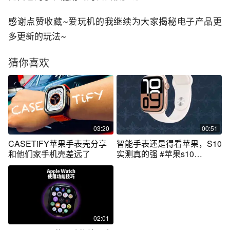
感谢点赞收藏~爱玩机的我继续为大家揭秘电子产品更
多更新的玩法~
猜你喜欢
03:20
00:51
CASETiFY苹果手表壳分享
智能手表还是得看苹果，S10
和他们家手机壳差远了
实测真的强 #苹果s10
#appleWatch #智能手表
02:01