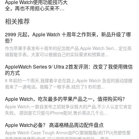
Apple Watch使用功能技巧大
全，再也不用担心买来不会
用了。
相关推荐
2999 元起，Apple Watch 十周年之作到来，新品升级了哪
些？
作为苹果手表发布十周年的纪念款产品,Apple Watch Seri... 定位高
端智能手表。大家可以根据自己的实际需求和预算进...
AppleWatch Series 9/ Ultra 2首发评测：改变了我使用微信
的方式
8 年前的一个雨天,我撑着伞走在路上,Apple Watch 急促的振动提醒
我来了一通电话。我瞄了一眼手表,经历了3 秒的思...
Apple Watch，吃灰最多的苹果产品之一，值得购买吗？
Apple Watch,一款自发布之初就争议极大的产品,不少人认定它肯定
失败。 原因是它只能与iPhone配对,售价高达几千元...
Apple Watch必备？ 高逼格精品周边配件盘点
Apple Watch Case Tough Armor由PC(聚碳酸酯)和TPU(热塑性聚
氨酯弹性体橡胶)构成,可以提供坚固和缓冲保护。 而且...