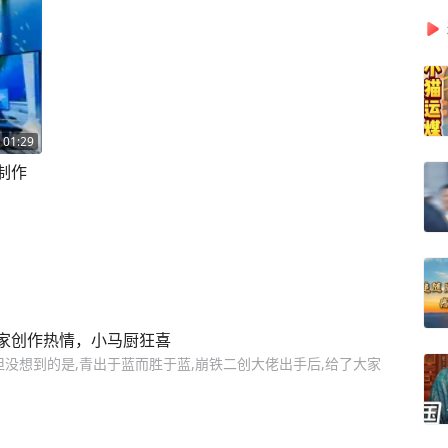
01:29
制作
家创作热情，小马厨狂喜
没想到的是,青出于蓝而胜于蓝,崩铁二创大佬出手后,给了大家