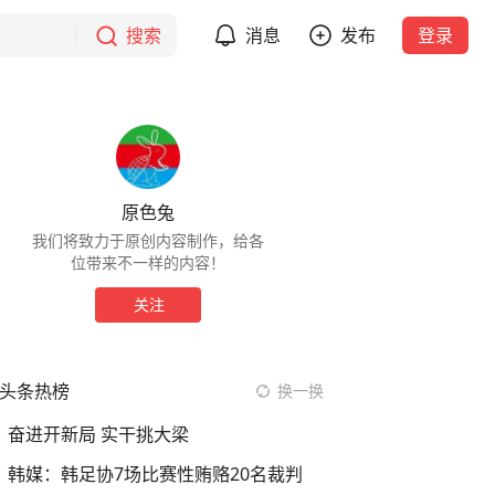
搜索
消息
发布
登录
原色兔
我们将致力于原创内容制作，给各
位带来不一样的内容！
关注
头条热榜
换一换
奋进开新局 实干挑大梁
韩媒：韩足协7场比赛性贿赂20名裁判