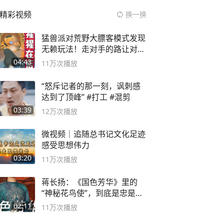
精彩视频
换一换
猛兽派对荒野大膘客模式发现
无赖玩法！走对手的路让对手
无路可走
04:43
11万
次播放
“怒斥记者的那一刻，讽刺感
达到了顶峰” #打工 #混剪
03:39
12万
次播放
微视频｜追随总书记文化足迹
感受思想伟力
03:20
11万
次播放
蒋长扬：《国色芳华》里的
“神秘花鸟使”，到底是忠是
奸？
02:11
11万
次播放