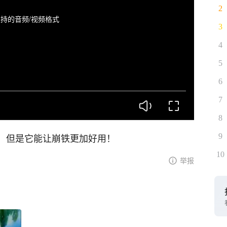
2
持的音频/视频格式
3
4
5
6
7
8
挂，但是它能让崩铁更加好用！
9
10
举报