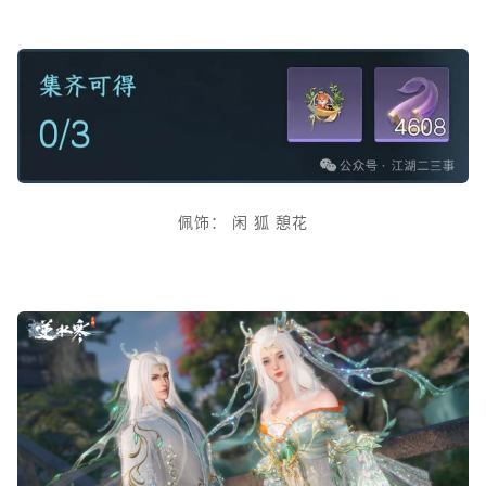
佩饰：
闲
狐
憩花