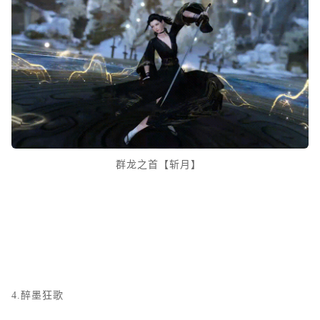
群龙之首【斩月】
4.醉墨狂歌