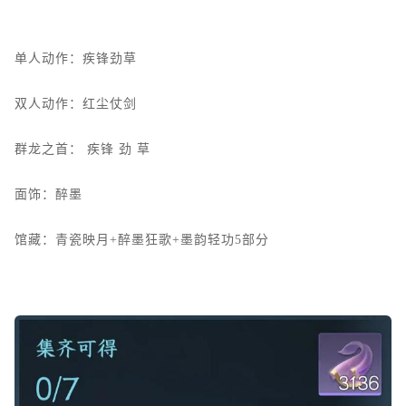
单人动作：疾锋劲草
双人动作：红尘仗剑
群龙之首：
疾锋
劲
草
面饰：醉墨
馆藏：青瓷映月+醉墨狂歌+墨韵轻功5部分