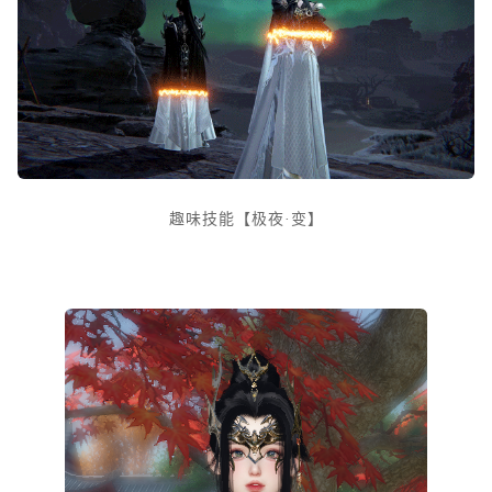
趣味技能【极夜·变】