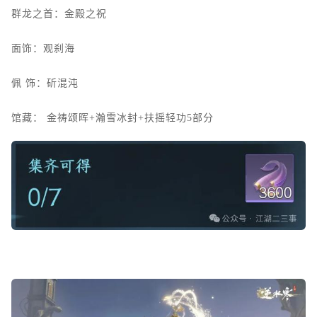
群龙之首：金殿之祝
面饰：观刹海
佩
饰：斫混沌
馆藏：
金祷颂晖+瀚雪冰封+扶摇轻功5部分