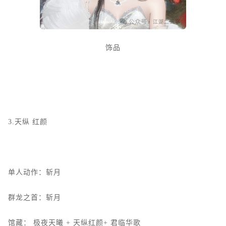
饰品
3.天纵
红颜
单人动作：斩月
群龙之首：斩月
馆藏：
极夜天曦
+
天纵红颜+
君临华歌