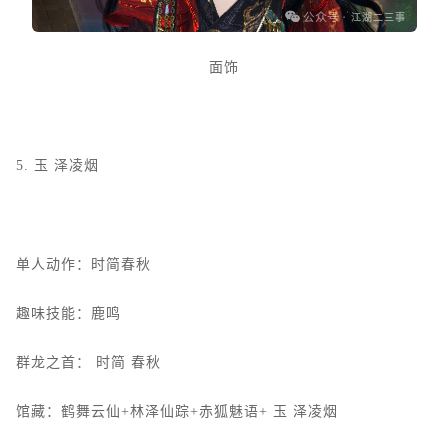
面饰
5.
玉
泽凌烟
单人动作：时简春秋
趣味技能：鹿鸣
群龙之首：
时简
春秋
馆藏：鹤舞云仙+林泽仙踪+赤狐魅语+
玉
泽凌烟