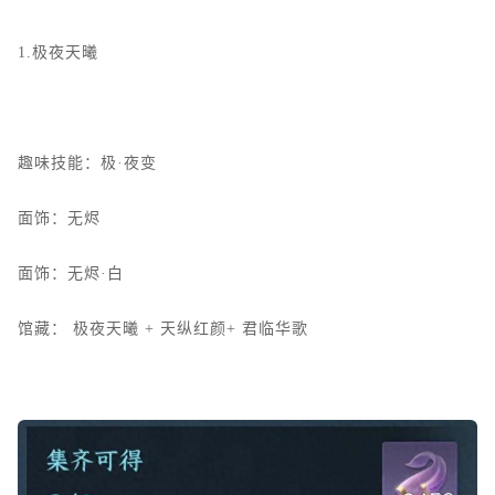
1.极夜天曦
趣味技能：极·夜变
面饰：无烬
面饰：无烬·白
馆藏：
极夜天曦
+
天纵红颜+
君临华歌