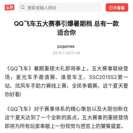
打开看看
QQ飞车五大赛事引爆暑期档 总有一款
适合你
pcgames
2015-7-28 01:49
《QQ飞车》暑期重磅大礼即将奉上，五大赛事联袂登
场，星光车手邀请赛、谁是车王、SSC2015S2第一
站、炫风车手助力赛线上赛、全民争霸赛，这个夏天要
你好看!
《QQ飞车》对于赛事体系的精心策划以及大胆创新在
这个夏天达到了一个全新的高点，五大赛事的重磅登场
即将为所有玩家奉献上一份视觉与感官上的饕餮盛宴。