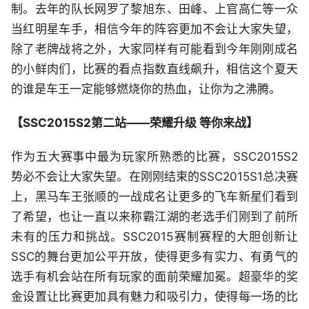
制。去年的队长网罗了黎旭东、田峰、上官高仁等一众
当红明星车手，相信今年的阵容更加不会让大家失望，
除了老牌战将之外，大家同样有可能看到今年刚刚成名
的小鲜肉们，比赛的看点指数直线飙升，相信这个夏天
的谁是车王一定能够燃烧你的热血，让你为之沸腾。
【SSC2015S2第二站——荣耀升级 等你来战】
作为五大赛事中最为玩家所熟悉的比赛，SSC2015S2
势必不会让大家失望。在刚刚结束的SSC2015S1总决赛
上，黑马车王张顺的一战成名让更多的飞车新星们看到
了希望，也让一直以来称霸江湖的老选手们刚到了前所
未有的压力和挑战。SSC2015赛制赛程的大胆创新让
SSC的舞台更加公平开放，使得更多有实力、有勇气的
选手有机会站在所有玩家的面前荣耀加冕。超豪华的奖
金设置让比赛更加具有魅力和吸引力，使得每一场的比