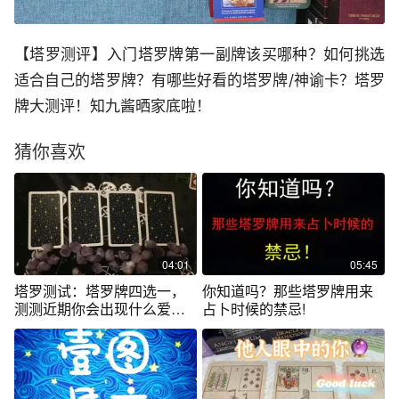
【塔罗测评】入门塔罗牌第一副牌该买哪种？如何挑选
适合自己的塔罗牌？有哪些好看的塔罗牌/神谕卡？塔罗
牌大测评！知九酱晒家底啦！
猜你喜欢
04:01
05:45
塔罗测试：塔罗牌四选一，
你知道吗？那些塔罗牌用来
测测近期你会出现什么爱情
占卜时候的禁忌!
奇迹？准准准