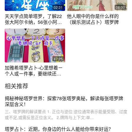
02:31
08:00
天天学点简单塔罗，了解22
他人眼中的你是什么样的
张大阿尔卡纳，56张小阿尔
（娱乐测试占卜）塔罗牌
卡纳
47:25
加雅希塔罗占卜-心里想着ㄧ
个人或ㄧ件事，要继续还是
放下？
相关推荐
揭秘神秘塔罗世界：探索78张塔罗奥秘，解读每张塔罗牌
深层含义！
三、塔罗牌的解读要点 1. 正位与逆位:逆位通常表示能量受阻、过度
或不足,或需反思正位含义。 2.牌阵与上下文:单...
塔罗占卜：近期，你身边的什么人能给你带来好运？