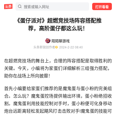
打开看看
《蛋仔派对》超燃竞技场阵容搭配推
荐，高阶蛋仔都这么玩！
陌陌聊游戏
头条新锐创作者
  2024-2-22 08:40
在超燃竞技场的舞台上，合理的阵容搭配是取得胜利的
关键。今天，小编将为家蛋们详细解析三组强力搭配，
助你在战场上所向披靡！
首先小编要给家蛋们推荐的是魔鬼蛋与蛋小粉的完美组
合。怎么玩？魔鬼蛋控场提供输出环境，蛋小粉绝招收
割。魔鬼蛋利用技能控制对手时，蛋小粉便可化身移动
炮台远距离轻松发起飓风打击击败对手!魔鬼蛋的技能可