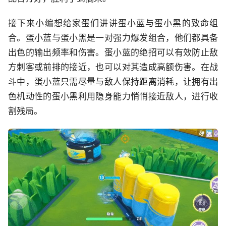
接下来小编想给家蛋们讲讲蛋小蓝与蛋小黑的致命组
合。蛋小蓝与蛋小黑是一对强力爆发组合，他们都具备
出色的输出频率和伤害。蛋小蓝的绝招可以有效防止敌
方刺客或前排的接近，也可以对其造成高额伤害。在战
斗中，蛋小蓝只需尽量与敌人保持距离消耗，让拥有出
色机动性的蛋小黑利用隐身能力悄悄接近敌人，进行收
割残局。