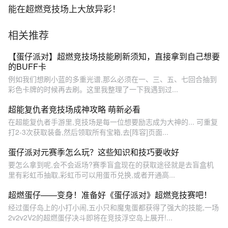
能在超燃竞技场上大放异彩！
相关推荐
【蛋仔派对】超燃竞技场技能刷新须知，直接拿到自己想要
的BUFF卡
例如我们想刷小蓝的多重光谱,那么必须在一、三、五、七回合抽到
彩色卡牌的时候再去刷。这里我整理了一下我遇到过...
超能复仇者竞技场成神攻略 萌新必看
在超能复仇者手游里,竞技场是每一位想要励志成为大神的... 可重复
打2-3次获取装备,然后领取所有宝箱,去[阵容]页面...
蛋仔派对元赛季怎么玩？这些知识和技巧要收好
要怎么拿到呢,会不会返场?赛季盲盒现在的获取途径就是去盲盒机
里有彩虹币抽取,彩虹币可以用蛋币兑换,或者开通高...
超燃蛋仔——变身！准备好《蛋仔派对》超燃竞技赛吧！
经过蛋仔岛上的小打小闹,五小只和魔鬼蛋都获得了强大的技能,一场
2v2v2V2的超燃蛋仔决斗即将在竞技浮空岛上展开!...