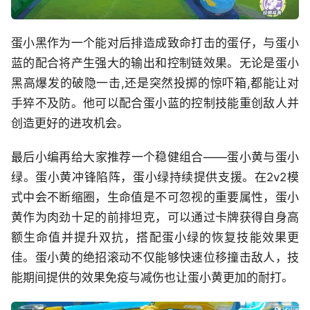
蛋小黑作为一个能对后排造成致命打击的蛋仔，与蛋小
蓝的配合将产生强大的输出和控制链效果。无论是蛋小
黑高爆发的破隐一击,还是突然投掷的惊吓箱,都能让对
手猝不及防。他可以配合蛋小蓝的控制技能重创敌人并
创造更好的进攻机会。
最后小编再给大家推荐一个稳健组合——蛋小黄与蛋小
绿。蛋小黄冲锋陷阵，蛋小绿持续提供支援。在2v2模
式中会不断缩圈，生命值是不可忽视的重要属性，蛋小
黄作为肉劲十足的前排坦克，可以通过卡牌获得自身高
额生命值并提升双抗，搭配蛋小绿的恢复技能效果更
佳。蛋小黄的绝招滚动不仅能够快速位移撞击敌人，技
能期间提供的效果免疫与减伤也让蛋小黄更加的耐打。