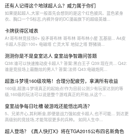
还有人记得这个地球超人么？威力属于你们
如果提起超人,大家一般首先会想到的是这个红色披风、蓝色紧身
衣、胸口一个S标志,内裤外穿的DC漫画旗下的超级英雄...
卡牌获得区域表
A1哥布林竞技场0+ 投矛哥布林 哥布林 哥布林小屋 瓦基丽... A4皮
卡超人乐园1100+ 电磁塔 亡灵大军 地狱之塔 野猪骑...
测测你是不是皇室达人 皇室战争智趣问答题
Q38:谁可以快速推动皮卡超人? 答案:黑白王子 Q39:现在共... Q42:
谁是竞技场上最酷炫的男人? 答案:法师 Q43:电磁炮死...
超激斗梦境160级攻略！合理分配疲劳，拿满所有收益
160级,超激斗梦境真正的起始点!作为目前公测少有玩家达到的等
级,160级的玩法可以说是整个游戏真正的开始,从这个...
皇室战争每日吐槽 破游戏还能悟出鸡汤？
5、兄弟齐心,其利断金,即便是战力强如皮卡超人,也不可能... 到达更
高级别的竞技场,才能驾驭更多的兵种。 如同人生中...
超人登场？《真人快打X》将在TGA2015公布四名新角色