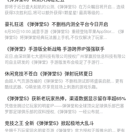
即将于近日盛大起航的公测,《弹弹堂S》在万众瞩目将开启... 连续
获得3次胜利后,将可以额外获得1颗星星! 最高等级的...
豪礼狂送 《弹弹堂S》不删档内测全平台今日开启
6月30日10:00,诚意手游《弹弹堂S》重磅登陆苹果AppStor... 《弹
弹堂S》将弹弹堂经典玩法搬上手机,不仅仅解决了玩家...
《弹弹堂》手游版全新战略 手游跨界IP强强联手
近日,由深圳第七大道科技有限公司授权广州掌赢控信息科技有限公
司自主研发的《弹弹堂》手游版发布会吸足了手游行...
休闲竞技不苍白《弹弹堂S》弹射玩转夏日
由超人气页游改编的《弹弹堂S》不删档测试即将盛装启航... 更有
酷炫武器、Q萌坐骑,尽享竞技场上刺激的游戏乐趣。
《弹弹堂S》获新老玩家热捧，渠道数据显示留存率超65%
凭借坐拥过亿玩家的明星IP——弹弹堂和全球顶尖足球俱乐部巴塞
罗那足球俱乐部的双料授权,《弹弹堂S》一经公布就...
竞技之王 全新《弹弹堂S》掀起极地大乱斗
坐拥千万玩家同名明星页游《弹弹堂》官方授权正版推出的... 更有