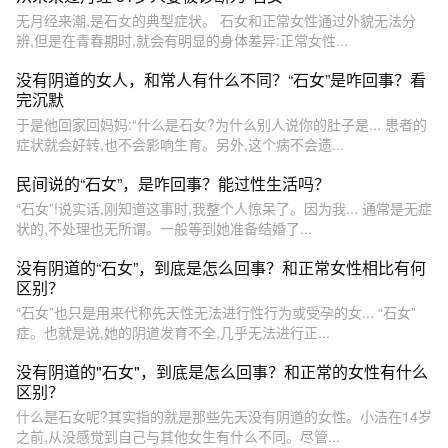
无月经来潮,是石女的典型症状。 石女和正常女性通过外貌无法分
辨,但是在青春期时,就会有明显的身体差异:正常女性...
没有阴道的女人，和常人有什么不同？“石女”是咋回事？看
完沉默
于是他回家回妈妈:“什么是石女?为什么别人说你的肚子是... 患者的
症状就会好转,也不会影响生育。另外,这个病不会遗...
民间说的“石女”，是咋回事？能过性生活吗？
“石女”!说实话,刚知道这事时,我整个人惊呆了。因为我... 通常是无症
状的,不处理也无所谓。一般等到她准备结婚了...
没有阴道的“石女”，到底是怎么回事？和正常女性相比有何
区别？
“石女”也只是用来代称先天性无法进行性行为或受孕的女... “石女”
症。也就是说,她的阴道发育不全,几乎无法进行正...
没有阴道的"石女"，到底是怎么回事？和正常的女性有什么
区别？
什么是石女呢?其实指的就是那些先天没有阴道的女性。小洁在14岁
之前,从没感觉到自己与其他女生有什么不同。尽管...