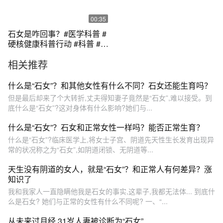
00:35
石女是咋回事？#医学科普 #
硬核健康科普行动 #科普 #科
普一下 #女性健康
相关推荐
什么是“石女”？和其他女性有什么不同？石女还能生育吗？
但是最后却来了个大转折,丈夫得知妻子竟然是“石女”,难以接受。到
底什么是“石女”?这对身体有什么影响?她们与...
什么是“石女”？石女和正常女性一样吗？能否正常生育？
什么是“石女”?临床医学上,将女士子宫、阴道先天性生长发育出现异
常的状况称之为“石女”,如阴道闭锁、无阴道等...
天生没有阴道的女人，就是“石女”？和正常人有何差异？涨
知识了
我和我家人一直隐瞒他我是石女的事实,这辈子,我都无法体... 到底什
么是石女? 她们与正常的女性有什么不同呢? 一、“...
从未来过月经 31岁人妻被诊断为“石女”