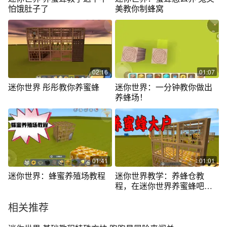
怕饿肚子了
美教你制蜂窝
02:16
01:07
迷你世界 彤彤教你养蜜蜂
迷你世界：一分钟教你做出
养蜂场！
01:41
01:01
迷你世界：蜂蜜养殖场教程
迷你世界教学：养蜂仓教
程，在迷你世界养蜜蜂吧，
这下就有蜂蜜了
相关推荐