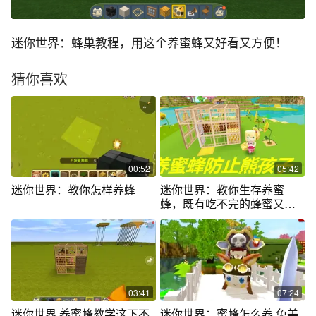
迷你世界：蜂巢教程，用这个养蜜蜂又好看又方便！
猜你喜欢
00:52
05:42
迷你世界：教你怎样养蜂
迷你世界：教你生存养蜜
蜂，既有吃不完的蜂蜜又可
以防止熊孩子。
03:41
07:24
迷你世界 养蜜蜂教学这下不
迷你世界：蜜蜂怎么养 兔美