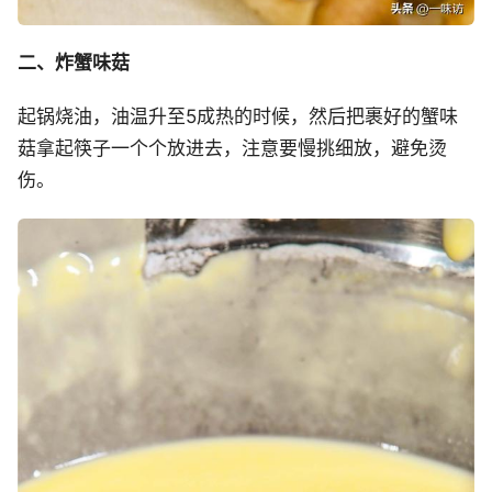
二、炸蟹味菇
起锅烧油，油温升至5成热的时候，然后把裹好的蟹味
菇拿起筷子一个个放进去，注意要慢挑细放，避免烫
伤。