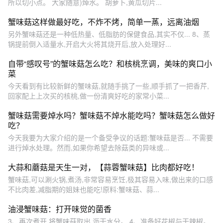
所以切小点。 大家随意)焯水。 胡萝卜,黄瓜切片...
蟹味菇这样做最好吃，不炸不烤，简单一蒸，远离油烟
另外蟹味菇还是一种低热量、低脂肪的保健食品,其实不仅... 8、蒸
锅提前倒入适量水,开启大火将其烧开后,放入处理好...
自带“感叹号”的蟹味菇怎么吃？和核桃烹调，美味的爽口小
菜
今天看到有比较新鲜的蟹味菇,就随手挑了一些,顺手抓了一把香芹,
回家配上上次买的核桃,做一份清爽好吃的家常小菜...
蟹味菇需要焯水吗？蟹味菇不焯水能吃吗？蟹味菇怎么做好
吃？
今天我要为大家介绍的是一个备受争议的话题:蟹味菇是否... 不需要
进行焯水处理。然而,如果你希望去除菇类的异味或...
大蒜和蘑菇是天生一对，【蒜蓉蟹味菇】比肉都好吃！
蟹味菇,可以涮火锅,煮汤,非常容易烹饪,极其容易入味,做出来的口感
不比肉差,减脂期的姐妹也能吃!原料:蟹味菇、蒜...
油浸蟹味菇：打开味觉的菌香
3、再次煮开,将蟹味菇取出,沥干水分。 4、准备好花椒与干辣椒。