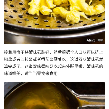
接着用盘子将蟹味菇装好，然后根据个人口味可以挤上
椒盐或者沙拉酱或者番茄酱蘸着吃，这道双味蟹味菇就
算完成了。这道双味蟹味菇吃起来外酥里嫩，蟹味菇的
味道鲜美，适当当零食来食用。