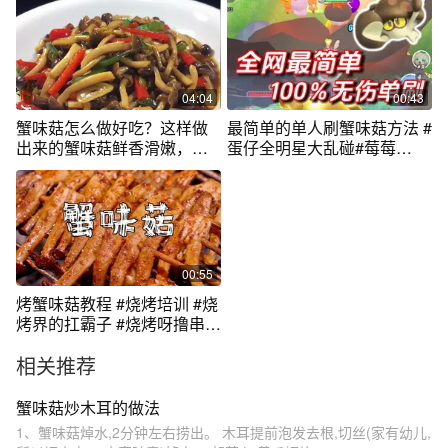
04:04
00:43
蟹味菇怎么做好吃？这样做
最简单的单人刷蟹味菇方法 #
出来的蟹味菇鲜香滑嫩，好
蛋仔全明星大乱碰#莓莓
吃又下饭
dongdong上岛
00:55
烤蟹味菇教程 #烧烤培训 #烧
烤界的扛霸子 #烧烤呀撸串呀
#真材实料才能做出好味道 #
相关推荐
秋冬新品试吃官
蟹味菇炒木耳的做法
1、蟹味菇焯水,2分钟左右捞出。 木耳提前泡发去根,切丝(家有幼儿,