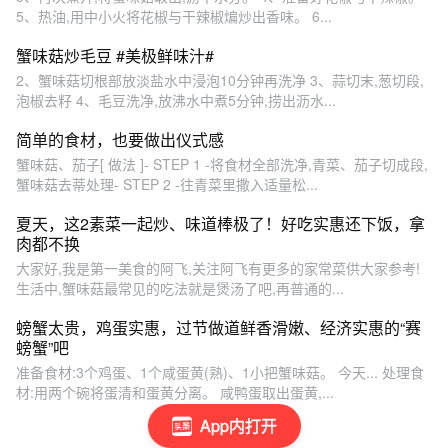
5、热油,用中小火将花椒与干辣椒煸炒出香味。 6...
蟹味菇炒毛豆 #美极鲜味汁#
2、蟹味菇切根部放淡盐水中浸泡10分钟再洗净 3、蒜切末,葱切段,
泡椒去籽 4、毛豆洗净,放沸水中煮5分钟,捞出沥水...
简单的食材，也要做出仪式感
蟹味菇、茄子[ 做法 ]- STEP 1 -将食材全部洗净,青菜、茄子切成段,
蟹味菇去蒂处理- STEP 2 -往青菜里撒入适量松...
夏天，这2素菜一起炒、味道棒极了！好吃实惠还下饭，拿
肉都不换
大家好,我是第一美食的阿飞,关注阿飞有更多的家常菜供大家参考!
生活中,蟹味菇最常见的吃法就是煲汤了吧,再普通的...
螃蟹太贵，鸡蛋实惠，过节做道鲜香滑嫩、经济实惠的“赛
螃蟹”吧
准备食材:3个鸡蛋、1个咸蛋黄(熟)、1小把蟹味菇。 今天... 处理食
材:用两个碗将蛋清和蛋黄分离。 咸鸭蛋取出蛋黄,...
App内打开