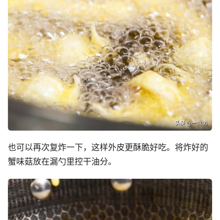
也可以再次复炸一下，这样外皮更酥脆好吃。将炸好的
蟹味菇放在漏勺里控干油分。