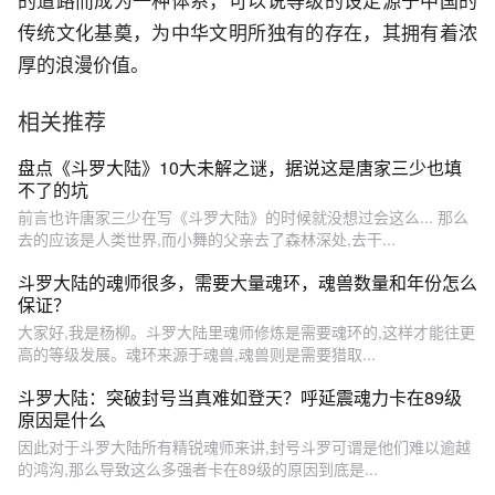
的道路而成为一种体系，可以说等级的设定源于中国的
传统文化基奠，为中华文明所独有的存在，其拥有着浓
厚的浪漫价值。
相关推荐
盘点《斗罗大陆》10大未解之谜，据说这是唐家三少也填
不了的坑
前言也许唐家三少在写《斗罗大陆》的时候就没想过会这么... 那么
去的应该是人类世界,而小舞的父亲去了森林深处,去干...
斗罗大陆的魂师很多，需要大量魂环，魂兽数量和年份怎么
保证？
大家好,我是杨柳。斗罗大陆里魂师修炼是需要魂环的,这样才能往更
高的等级发展。魂环来源于魂兽,魂兽则是需要猎取...
斗罗大陆：突破封号当真难如登天？呼延震魂力卡在89级
原因是什么
因此对于斗罗大陆所有精锐魂师来讲,封号斗罗可谓是他们难以逾越
的鸿沟,那么导致这么多强者卡在89级的原因到底是...