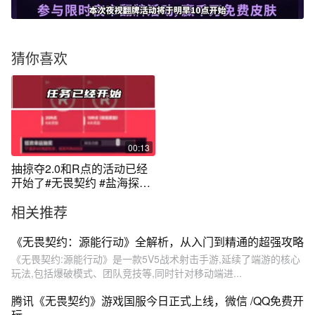
猜你喜欢
00:13
抽掠夺2.0和R点的活动已经
开始了#无畏契约 #盐海探索
者
相关推荐
《无畏契约：源能行动》全解析，从入门到精通的超强攻略
《无畏契约:源能行动》是一款5V5战术射击手游,延续了端游的核心
玩法,包括爆破模式、团队竞技等,同时针对移动端进...
腾讯《无畏契约》游戏国服今日正式上线，微信 /QQ免费开
玩