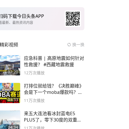
扫码下载今日头条APP
看最新、最热资讯内容
精彩视频
换一换
应急科普 | 高原地震如何针对
性救援？ #西藏地震救援
02:20
12万
次播放
打排位就给钱？《决胜巅峰》
会是下一个moba爆款吗？#
决胜巅峰
03:33
11万
次播放
来五大连池看冰封蓝电E5
PLUS了，零下30度的双重冰
封40小时全录
04:34
11万
次播放