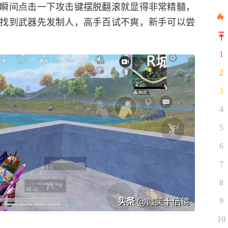
瞬间点击一下攻击键摆脱翻滚就显得非常精髓，
找到武器先发制人，高手百试不爽，新手可以尝
1
2
3
4
5
6
7
8
9
10