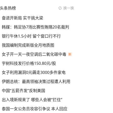
头条热榜
换一换
奋进开新局 实干挑大梁
韩媒：韩足协7场比赛性贿赂20名裁判
银行午休1.5小时 留个窗口行不行
我国编制完成新版全月地质图
女子开一天一夜空调后二氧化碳中毒
宇树科技发行价格150.80元/股
女子利用漏洞0元薅走3000多件家电
伊朗总统：最高领袖决策过程遭人利用
中国“五箭齐发”反制美国
出入境新规来了 哪些人会被“拦住”
泰国一女公务员妆容引争议 本人回应