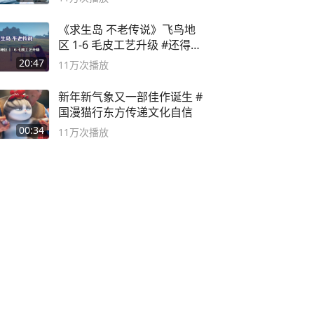
《求生岛 不老传说》飞鸟地
区 1-6 毛皮工艺升级 #还得是
主机大作
20:47
11万
次播放
新年新气象又一部佳作诞生 #
国漫猫行东方传递文化自信
00:34
11万
次播放