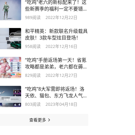
“吃鸡”老六的新标配来了！这
些新赛季的福利一定不要错
过！
989
阅读
2022年12月22日
和平精英：新款联名升级载具
皮肤！3款车型炫目登场！
958
阅读
2022年12月16日
“吃鸡”手册返场第一天！省氪
攻略都是弟弟，老六都在薅羊
毛！
829
阅读
2022年12月27日
“吃鸡”8大军需即将返场！洛
天依、猫包、东方飞龙人气大
比拼！
803
阅读
2023年04月18日
查看更多