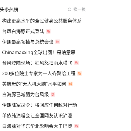
头条热榜
换一换
构建更高水平的全民健身公共服务体系
台风白海豚正式登陆
伊朗最高领袖与总统会谈
Chinamaxxing全球出圈！是啥意思
台风登陆现场：狂风怒扫雨水横飞
200多位院士专家为一人齐聚哈工程
美航母的“无人机大脑”水平如何
白海豚已减弱为台风级
伊朗陆军司令：将回应任何敌对行动
单依纯演唱会让全国网友认识浐灞
白海豚对华东华北影响会大于巴威