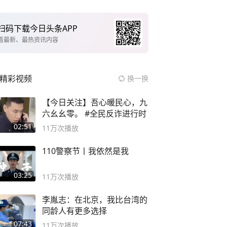
扫码下载今日头条APP
看最新、最热资讯内容
精彩视频
换一换
【今日关注】吾心暖民心，九
六幺幺零。 #全民反诈进行时
02:51
11万
次播放
110警察节丨我依然是我
03:25
11万
次播放
李胤志：在北京，我比台湾的
同龄人有更多选择
07:43
11万
次播放