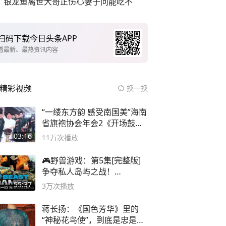
银龙鱼离世大哥正伤心妻子问能吃不
扫码下载今日头条APP
看最新、最热资讯内容
精彩视频
换一换
“一缕东方韵 感受南国美”海南
省旗袍协会年会2《开场鼓》
二团
03:16
11万
次播放
🎮野兽游戏：第5集[完整版]
争夺私人岛屿之战！
#MrBeastChina
55:37
3万
次播放
蒋长扬：《国色芳华》里的
“神秘花鸟使”，到底是忠是