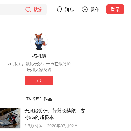
搜索
消息
发布
登录
搞机狐
zol版主，数码玩家，一直在数码论
坛和大家交流
关注
TA的热门作品
无风扇设计、轻薄长续航，支
持5G的超极本
2.5万
阅读
2020年07月02日