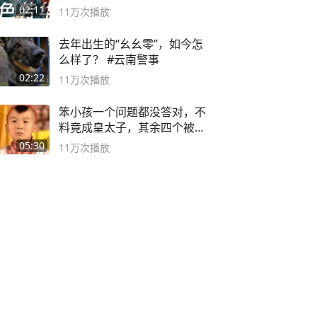
奸？
02:11
11万
次播放
去年出生的“幺幺零”，如今怎
么样了？ #云南警事
02:22
11万
次播放
笨小孩一个问题都没答对，不
料竟成皇太子，其余四个被处
死
05:30
11万
次播放