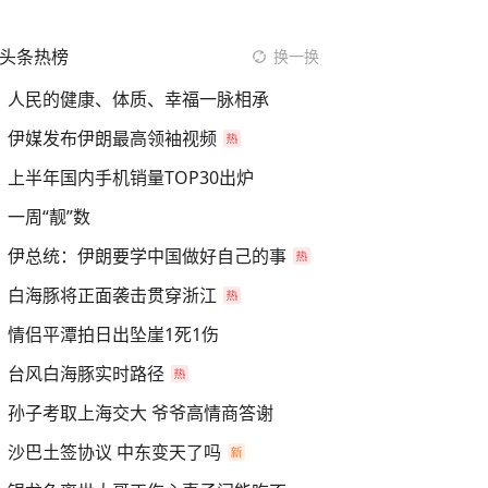
头条热榜
换一换
人民的健康、体质、幸福一脉相承
伊媒发布伊朗最高领袖视频
上半年国内手机销量TOP30出炉
一周“靓”数
伊总统：伊朗要学中国做好自己的事
白海豚将正面袭击贯穿浙江
情侣平潭拍日出坠崖1死1伤
台风白海豚实时路径
孙子考取上海交大 爷爷高情商答谢
沙巴土签协议 中东变天了吗