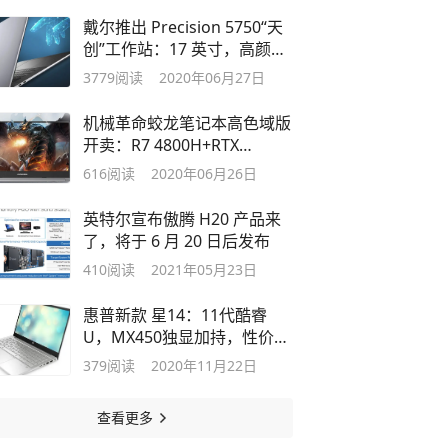
戴尔推出 Precision 5750“天
创”工作站：17 英寸，高颜值
全面屏
3779
阅读
2020年06月27日
机械革命蛟龙笔记本高色域版
开卖：R7 4800H+RTX
2060，6999 元
616
阅读
2020年06月26日
英特尔宣布傲腾 H20 产品来
了，将于 6 月 20 日后发布
410
阅读
2021年05月23日
惠普新款 星14：11代酷睿
U，MX450独显加持，性价比
高
379
阅读
2020年11月22日
查看更多