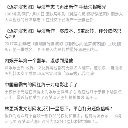
《逐梦演艺圈》导演毕志飞再出新作 手绘海报曝光
1905电影网讯1月26日,因执导电影《纯洁心灵·逐梦演艺圈》而走入
大众视线的导演毕志飞,在社交平台发布一张自己新...
《逐梦演艺圈》导演新作，零成本，5重反转，评分依然只
有2.6
2017年,由毕志飞自编自导自演的《纯洁心灵:逐梦演艺圈》上映,随
即让他一举成名。 但不是因为影片质量好,而是因为...
内娱开年第一个翻车，没想到是他
除娱乐圈外,政界、文化界等也都有无数名人翻车。这股浪... 自由爆
火的韩国女团成员Lisa,官宣出演「疯马秀」后,彻底...
中国最霸气的网红终于对电影出手了
王校长不光是在微博上为娱乐圈操碎了心,现在也终于亲自下场指点
江山。最近叔也受到了逐梦演艺圈的精神摧残,迫不...
林更新发文怼网友反引一星恶评，平台打分还能信吗？
但作为观众有不喜欢一部作品的权利和自由。也有网友表示... 《纯
洁心灵·逐梦演艺圈》评分为2.2分,1星比例达到96.1...