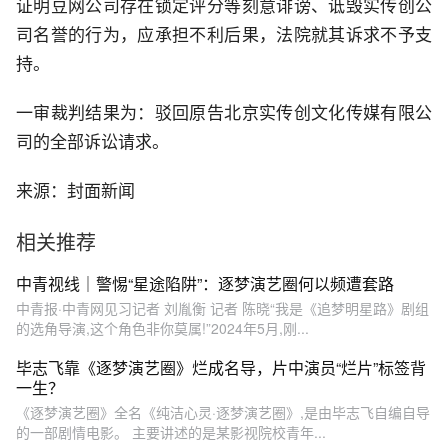
证明豆网公司存在锁定评分等刻意诽谤、诋毁实传创公
司名誉的行为，应承担不利后果，法院就其诉求不予支
持。
一审裁判结果为：驳回原告北京实传创文化传媒有限公
司的全部诉讼请求。
来源：封面新闻
相关推荐
中青视线｜警惕“星途陷阱”：逐梦演艺圈何以频遭套路
中青报·中青网见习记者 刘胤衡 记者 陈晓“我是《追梦明星路》剧组
的选角导演,这个角色非你莫属!”2024年5月,刚...
毕志飞靠《逐梦演艺圈》烂成名导，片中演员“烂片”标签背
一生？
《逐梦演艺圈》全名《纯洁心灵·逐梦演艺圈》,是由毕志飞自编自导
的一部剧情电影。 主要讲述的是某影视院校青年...