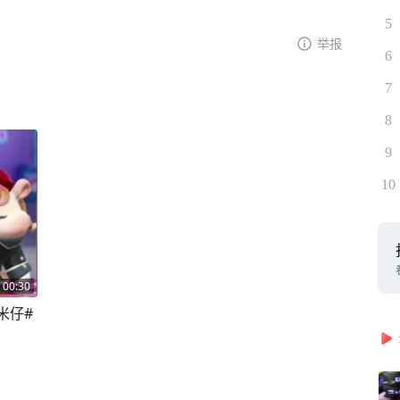
5
举报
6
7
8
9
10
00:30
米仔#