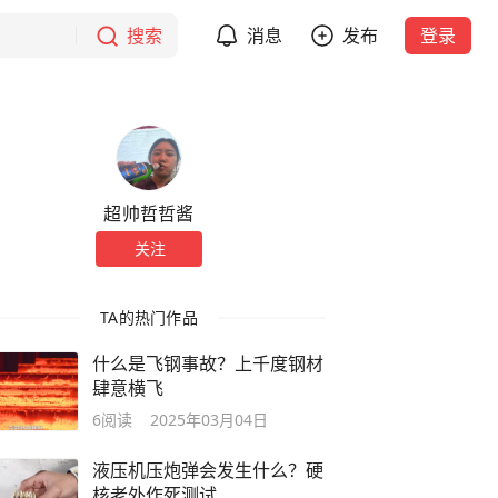
搜索
消息
发布
登录
超帅哲哲酱
关注
TA的热门作品
什么是飞钢事故？上千度钢材
肆意横飞
6
阅读
2025年03月04日
液压机压炮弹会发生什么？硬
核老外作死测试