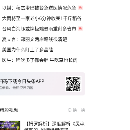
以媒：穆杰塔巴被紧急送医情况危急
大雨将至一家老小6分钟收完1千斤稻谷
台风白海豚或携极端暴雨重创多省市
夏立言：郑丽文两岸路线很清楚
美国为什么盯上了多晶硅
医生：啥吃多了都会胖 牛吃草也长肉
扫码下载今日头条APP
看最新、最热资讯内容
精彩视频
换一换
【姆罗解析】深度解析《灵魂