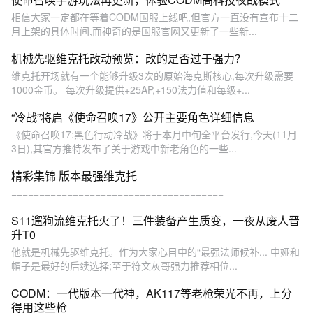
相信大家一定都在等着CODM国服上线吧,但官方一直没有宣布十二
月上架的具体时间,而神奇的是国服官网又更新了一些新...
机械先驱维克托改动预览：改的是否过于强力？
维克托开场就有一个能够升级3次的原始海克斯核心,每次升级需要
1000金币。 每次升级提供+25AP,+150法力值和每级+...
“冷战”将启《使命召唤17》公开主要角色详细信息
《使命召唤17:黑色行动冷战》将于本月中旬全平台发行,今天(11月
3日),其官方推特发布了关于游戏中新老角色的一些...
精彩集锦 版本最强维克托
======================================
S11遛狗流维克托火了！三件装备产生质变，一夜从废人晋
升T0
他就是机械先驱维克托。作为大家心目中的“最强法师候补... 中娅和
帽子是最好的后续选择;至于符文灰哥强力推荐相位...
CODM：一代版本一代神，AK117等老枪荣光不再，上分
得用这些枪