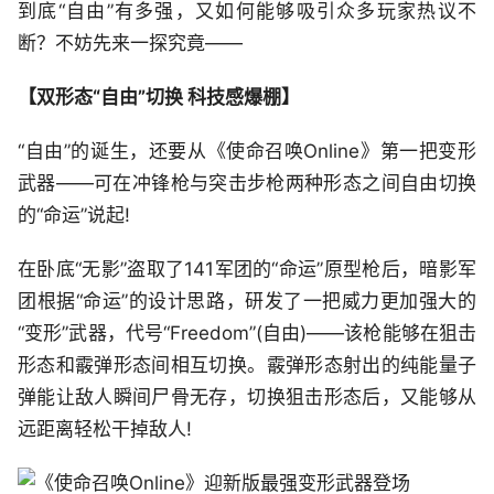
到底“自由”有多强，又如何能够吸引众多玩家热议不
断？不妨先来一探究竟——
【双形态“自由”切换 科技感爆棚】
“自由”的诞生，还要从《使命召唤Online》第一把变形
武器——可在冲锋枪与突击步枪两种形态之间自由切换
的“命运”说起!
在卧底“无影”盗取了141军团的“命运”原型枪后，暗影军
团根据“命运”的设计思路，研发了一把威力更加强大的
“变形”武器，代号“Freedom”(自由)——该枪能够在狙击
形态和霰弹形态间相互切换。霰弹形态射出的纯能量子
弹能让敌人瞬间尸骨无存，切换狙击形态后，又能够从
远距离轻松干掉敌人!