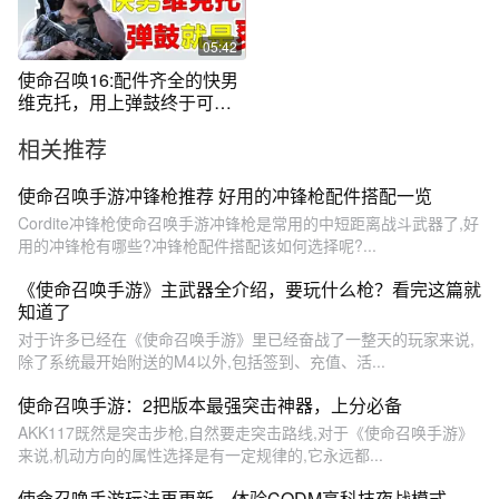
05:42
使命召唤16:配件齐全的快男
维克托，用上弹鼓终于可以
轻松1v5
相关推荐
使命召唤手游冲锋枪推荐 好用的冲锋枪配件搭配一览
Cordite冲锋枪使命召唤手游冲锋枪是常用的中短距离战斗武器了,好
用的冲锋枪有哪些?冲锋枪配件搭配该如何选择呢?...
《使命召唤手游》主武器全介绍，要玩什么枪？看完这篇就
知道了
对于许多已经在《使命召唤手游》里已经奋战了一整天的玩家来说,
除了系统最开始附送的M4以外,包括签到、充值、活...
使命召唤手游：2把版本最强突击神器，上分必备
AKK117既然是突击步枪,自然要走突击路线,对于《使命召唤手游》
来说,机动方向的属性选择是有一定规律的,它永远都...
使命召唤手游玩法再更新，体验CODM高科技夜战模式