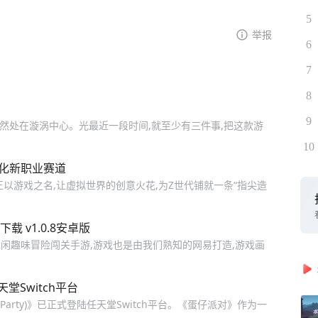
5
举报
6
7
8
9
然处在漩涡中心。光最近一段时间,就至少有三件事,把这款游
10
孵化新职业赛道
以游戏之名,让虚拟世界的创意火花,为Z世代铺就一条“指尖造
 v1.0.8安卓版
闲趣味冒险闯关手游,游戏也是由我们熟知的网易打造,游戏画
天堂Switch平台
Party)》已正式登陆任天堂Switch平台。《蛋仔派对》作为一