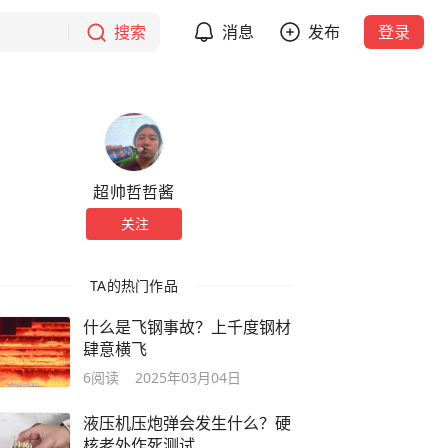
搜索
消息
发布
登录
超帅哲哲酱
关注
TA的热门作品
什么是飞钢事故？上千度钢材
肆意横飞
6
阅读
2025年03月04日
液压机压炮弹会发生什么？硬
核老外作死测试