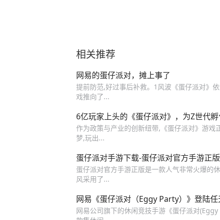
相关推荐
网易的蛋仔派对，摊上事了
提前防范,好过事后补救。1风波《蛋仔派对》依
戏推向了...
6亿玩家上头的《蛋仔派对》，为Z世代
作为政策与产业的创新纽带,《蛋仔派对》游戏正
梦,玩出...
蛋仔派对手游下载-蛋仔派对官方手游正版下载
蛋仔派对官方手游正版是一款人气非常火爆的休
风采用了...
网易《蛋仔派对（Eggy Party）》登陆任
网易公司旗下的休闲竞技手游《蛋仔派对(Eggy 