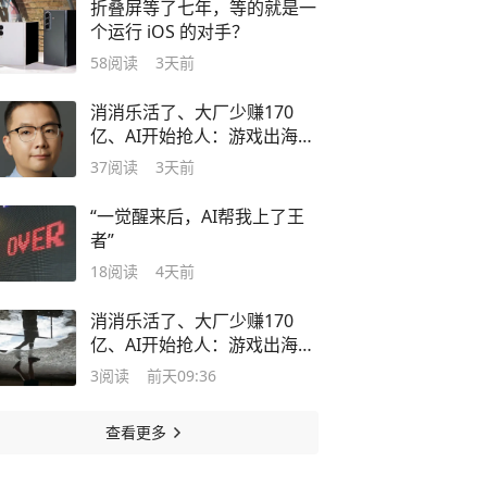
折叠屏等了七年，等的就是一
个运行 iOS 的对手？
58
阅读
3天前
消消乐活了、大厂少赚170
亿、AI开始抢人：游戏出海赛
道正在发生的无声变局
37
阅读
3天前
“一觉醒来后，AI帮我上了王
者”
18
阅读
4天前
消消乐活了、大厂少赚170
亿、AI开始抢人：游戏出海赛
道正在发生的无声变局
3
阅读
前天09:36
查看更多