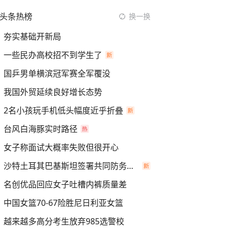
头条热榜
换一换
夯实基础开新局
一些民办高校招不到学生了
国乒男单横滨冠军赛全军覆没
我国外贸延续良好增长态势
2名小孩玩手机低头幅度近乎折叠
台风白海豚实时路径
女子称面试大概率失败但很开心
沙特土耳其巴基斯坦签署共同防务协议
名创优品回应女子吐槽内裤质量差
中国女篮70-67险胜尼日利亚女篮
越来越多高分考生放弃985选警校