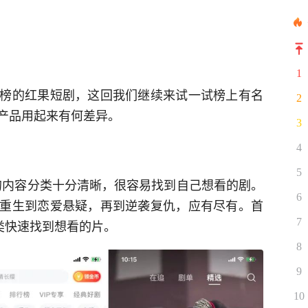
1
榜的红果短剧，这回我们继续来试一试榜上有名
2
产品用起来有何差异。
3
4
5
p 的内容分类十分清晰，很容易找到自己想看的剧。
6
重生到恋爱悬疑，再到逆袭复仇，应有尽有。首
7
类快速找到想看的片。
8
9
10