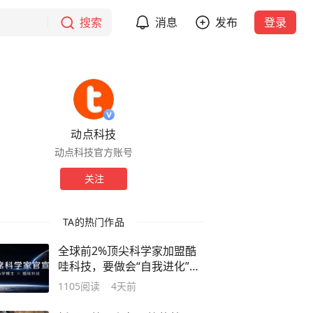
搜索
消息
发布
登录
动点科技
动点科技官方账号
关注
TA的热门作品
全球前2%顶尖科学家加盟酷
哇科技，要做会“自我进化”的
具身大脑
1105
阅读
4天前