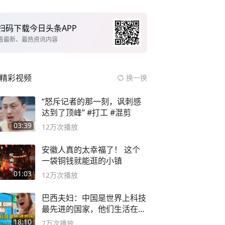
扫码下载今日头条APP
看最新、最热资讯内容
精彩视频
换一换
“怒斥记者的那一刻，讽刺感
达到了顶峰” #打工 #混剪
03:39
12万
次播放
安徽人真的太幸福了！ 这个
一袋铜钱就能逛的小镇
01:03
12万
次播放
巴西夫妇：中国是世界上科技
最先进的国家，他们生活在
2999年
18:10
7万
次播放