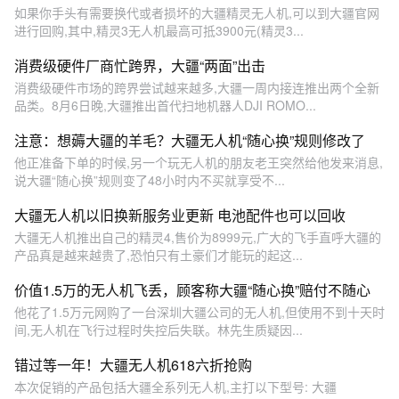
如果你手头有需要换代或者损坏的大疆精灵无人机,可以到大疆官网
进行回购,其中,精灵3无人机最高可抵3900元(精灵3...
消费级硬件厂商忙跨界，大疆“两面”出击
消费级硬件市场的跨界尝试越来越多,大疆一周内接连推出两个全新
品类。8月6日晚,大疆推出首代扫地机器人DJI ROMO...
注意：想薅大疆的羊毛？大疆无人机“随心换”规则修改了
他正准备下单的时候,另一个玩无人机的朋友老王突然给他发来消息,
说大疆“随心换”规则变了48小时内不买就享受不...
大疆无人机以旧换新服务业更新 电池配件也可以回收
大疆无人机推出自己的精灵4,售价为8999元,广大的飞手直呼大疆的
产品真是越来越贵了,恐怕只有土豪们才能玩的起这...
价值1.5万的无人机飞丢，顾客称大疆“随心换”赔付不随心
他花了1.5万元网购了一台深圳大疆公司的无人机,但使用不到十天时
间,无人机在飞行过程时失控后失联。林先生质疑因...
错过等一年！大疆无人机618六折抢购
本次促销的产品包括大疆全系列无人机,主打以下型号: 大疆