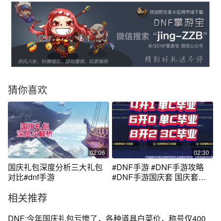
猜你喜欢
02:06
02:30
国庆礼包深度分析三大礼包
#DNF手游 #DNF手游攻略
对比#dnf手游
#DNF手游国庆套 国庆套多
买多送 4开1
相关推荐
DNF:今年国庆礼包亏惨了，各种道具白菜价，称号仅400