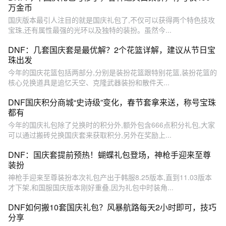
万金币
国庆版本最引人注目的就是国庆礼包了,不仅可以获得两个特色技攻
宝珠,还有属性最强的光环以及独特的装扮。虽然今...
DNF：几套国庆套是最优解？2个花篮详解，建议从节日宝
珠出发
今年的国庆花篮包括两部分,分别是装扮花篮跟特别花篮,装扮花篮的
核心兑换道具是追忆天空、克隆武器装扮和散件天...
DNF国庆积分商城“史诗级”变化，春节套拿来送，称号宝珠
都有
今年的国庆礼包除了兑换时的积分外,额外包含666点积分礼包,大家
可以通过搬砖兑换国庆套来获取积分,另外在奖励上...
DNF：国庆套提前预热！蝴蝶礼包登场，神枪手迎来至尊
装扮
神枪手迎来至尊装扮本次礼包产出于韩服8.25版本,直到11.03版本
才下架,和国服国庆版本刚好重叠,因为礼包中时装角...
DNF如何搬10套国庆礼包？风暴航路每天2小时即可，技巧
分享