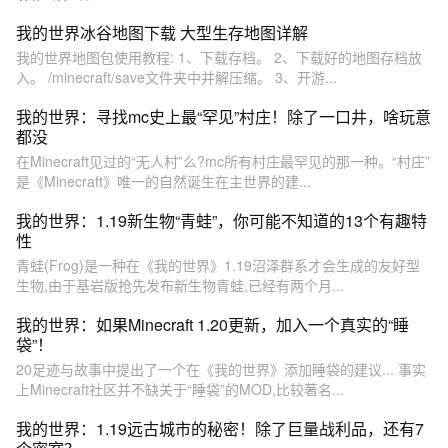
我的世界冰谷地图下载 大型生存地图详解
我的世界地图包使用教程: 1、下载存档。 2、下载好的地图存档放
入。 /minecraft/save文件夹中并解压缩。 3、开游...
我的世界：寻找mc史上最“罕见”村庄！除了一口井，啥玩意
都没
在Minecraft见过的“无人村”么?mc所有村庄最罕见的那一种。“村庄”
是《Minecraft》唯一的自然诞生在主世界的建...
我的世界：1.19新生物“青蛙”，你可能不知道的13个有趣特
性
青蛙(Frog)是一种在《我的世界》1.19沼泽群系才会生成的友好型
生物,由于基岩版抢先发布新生物青蛙,已经有两个月...
我的世界：如果Minecraft 1.20更新，加入一个真实的“睡
袋”！
20足迹与故事中提出了一个在《我的世界》添加睡袋的建议... 事实
上Minecraft社区并不缺关于“睡袋”的MOD,比较著名...
我的世界：1.19远古城市的秘密！除了巨量战利品，还有7