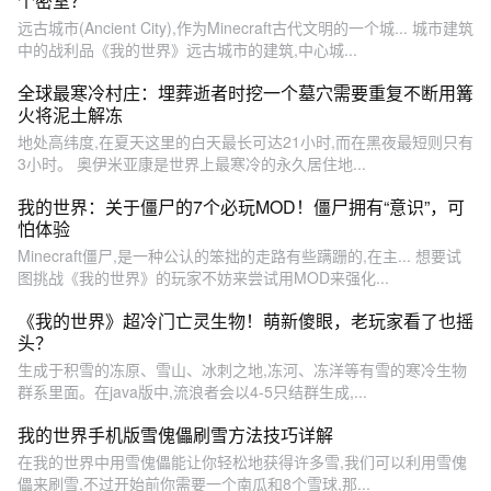
个密室？
远古城市(Ancient City),作为Minecraft古代文明的一个城... 城市建筑
中的战利品《我的世界》远古城市的建筑,中心城...
全球最寒冷村庄：埋葬逝者时挖一个墓穴需要重复不断用篝
火将泥土解冻
地处高纬度,在夏天这里的白天最长可达21小时,而在黑夜最短则只有
3小时。 奥伊米亚康是世界上最寒冷的永久居住地...
我的世界：关于僵尸的7个必玩MOD！僵尸拥有“意识”，可
怕体验
Minecraft僵尸,是一种公认的笨拙的走路有些蹒跚的,在主... 想要试
图挑战《我的世界》的玩家不妨来尝试用MOD来强化...
《我的世界》超冷门亡灵生物！萌新傻眼，老玩家看了也摇
头？
生成于积雪的冻原、雪山、冰刺之地,冻河、冻洋等有雪的寒冷生物
群系里面。在java版中,流浪者会以4-5只结群生成,...
我的世界手机版雪傀儡刷雪方法技巧详解
在我的世界中用雪傀儡能让你轻松地获得许多雪,我们可以利用雪傀
儡来刷雪,不过开始前你需要一个南瓜和8个雪球,那...