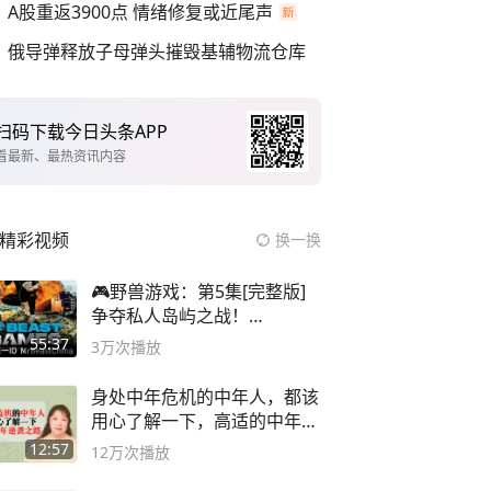
A股重返3900点 情绪修复或近尾声
俄导弹释放子母弹头摧毁基辅物流仓库
扫码下载今日头条APP
看最新、最热资讯内容
精彩视频
换一换
🎮野兽游戏：第5集[完整版]
争夺私人岛屿之战！
#MrBeastChina
55:37
3万
次播放
身处中年危机的中年人，都该
用心了解一下，高适的中年逆
袭之路
12:57
12万
次播放