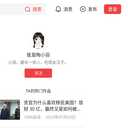
搜索
消息
发布
登录
我是陶小羽
小羽，腿长一米八，吃鸡女汉子。
关注
TA的热门作品
贪官为什么喜欢移民美国？敛
财 30 亿，最终又是如何被抓
的呢？
1888
阅读
2023年07月03日