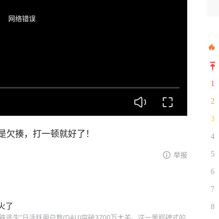
网络错误
1
2
3
是欠揍，打一顿就好了！
4
5
举报
6
7
火了
8
地铁逃生”日活跃用户数(DAU)突破3700万大关。这一里程碑式的