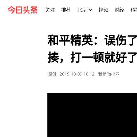
关注
推荐
北京
视频
财经
科
和平精英：误伤
揍，打一顿就好
2019-10-09 10:12
·
我是陶小羽
原创