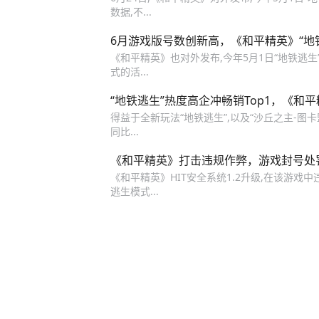
数据,不...
6月游戏版号数创新高，《和平精英》“地铁
《和平精英》也对外发布,今年5月1日“地铁逃生”
式的活...
“地铁逃生”热度高企冲畅销Top1，《和平
得益于全新玩法“地铁逃生”,以及“沙丘之主-
同比...
《和平精英》打击违规作弊，游戏封号处
《和平精英》HIT安全系统1.2升级,在该游戏
逃生模式...