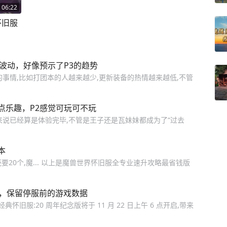
06:22
#魔兽世界怀旧服
波动，好像预示了P3的趋势
的事情,比如打团本的人越来越少,更新装备的热情越来越低,不管
点乐趣，P2感觉可玩可不玩
家来说已经算是体验完毕,不管是王子还是瓦妹妹都成为了“过去
本
壳要20个,魔... 以上是魔兽世界怀旧服全专业速升攻略最省钱版
线，保留停服前的游戏数据
经典怀旧服:20 周年纪念版将于 11 月 22 日上午 6 点开启,带来