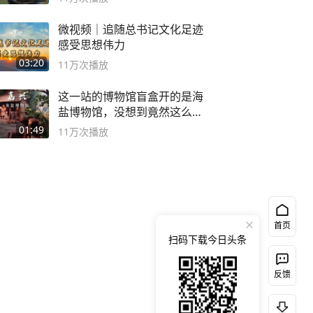
微视频｜追随总书记文化足迹
感受思想伟力
03:20
11万
次播放
这一站的博物馆盲盒开的是海
盐博物馆，没想到竟然这么好
逛！
01:49
11万
次播放
首页
扫码下载今日头条
反馈