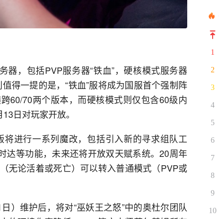
1
务器，包括PVP服务器“铁血”，硬核模式服务器
2
特别值得一提的是，“铁血”服将成为国服首个强制阵
3
跨60/70两个版本，而硬核模式则仅包含60级内
4
月13日对玩家开放。
5
念版将进行一系列魔改，包括引入新的寻求组队工
6
即时达等功能，未来还将开放双天赋系统。20周年
7
（无论活着或死亡）可以转入普通模式（PVP或
8
9
1日）维护后，将对“巫妖王之怒”中的奥杜尔团队
10