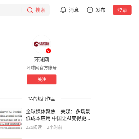
搜索
消息
发布
登录
环球网
环球网官方账号
关注
TA的热门作品
全球媒体聚焦︱美媒：多场景
低成本应用 中国让AI变得更
具实用价值
226
阅读
2小时前