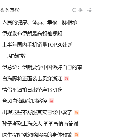
头条热榜
换一换
人民的健康、体质、幸福一脉相承
伊媒发布伊朗最高领袖视频
上半年国内手机销量TOP30出炉
一周“靓”数
伊总统：伊朗要学中国做好自己的事
白海豚将正面袭击贯穿浙江
情侣平潭拍日出坠崖1死1伤
台风白海豚实时路径
出现这些不舒服其实已经中暑了
孙子考取上海交大 爷爷高情商答谢
医生提醒别忽略肠癌的身体预警