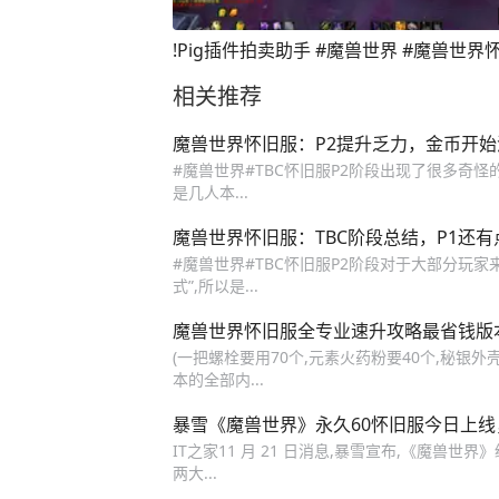
!Pig插件拍卖助手 #魔兽世界 
相关推荐
魔兽世界怀旧服：P2提升乏力，金币开始
#魔兽世界#TBC怀旧服P2阶段出现了很多奇怪
是几人本...
魔兽世界怀旧服：TBC阶段总结，P1还有
#魔兽世界#TBC怀旧服P2阶段对于大部分玩
式”,所以是...
魔兽世界怀旧服全专业速升攻略最省钱版
(一把螺栓要用70个,元素火药粉要40个,秘银外
本的全部内...
暴雪《魔兽世界》永久60怀旧服今日上
IT之家11 月 21 日消息,暴雪宣布,《魔兽世界》
两大...