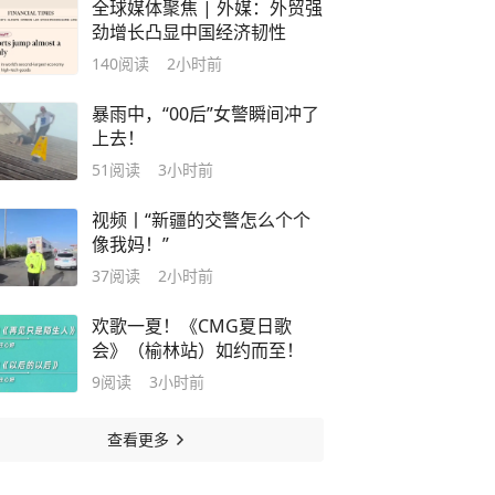
全球媒体聚焦 | 外媒：外贸强
劲增长凸显中国经济韧性
140
阅读
2小时前
暴雨中，“00后”女警瞬间冲了
上去！
51
阅读
3小时前
视频丨“新疆的交警怎么个个
像我妈！”
37
阅读
2小时前
欢歌一夏！《CMG夏日歌
会》（榆林站）如约而至！
9
阅读
3小时前
查看更多