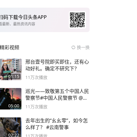
扫码下载今日头条APP
看最新、最热资讯内容
精彩视频
换一换
邢台壹号院即买即住，还有心
动好礼。确定不研究下？
01:15
11万
次播放
巡光——致敬第五个中国人民
警察节#中国人民警察节 @抖
音小助手
05:00
11万
次播放
去年出生的“幺幺零”，如今怎
么样了？ #云南警事
02:22
11万
次播放