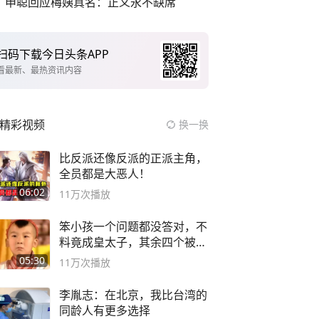
申聪回应梅姨真名：正义永不缺席
扫码下载今日头条APP
看最新、最热资讯内容
精彩视频
换一换
比反派还像反派的正派主角，
全员都是大恶人！
06:02
11万
次播放
笨小孩一个问题都没答对，不
料竟成皇太子，其余四个被处
死
05:30
11万
次播放
李胤志：在北京，我比台湾的
同龄人有更多选择