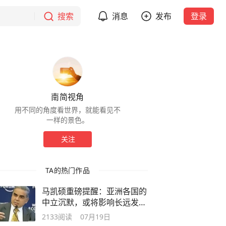
搜索
消息
发布
登录
南简视角
用不同的角度看世界，就能看见不
一样的景色。
关注
TA的热门作品
马凯硕重磅提醒：亚洲各国的
中立沉默，或将影响长远发展
布局
2133
阅读
07月19日