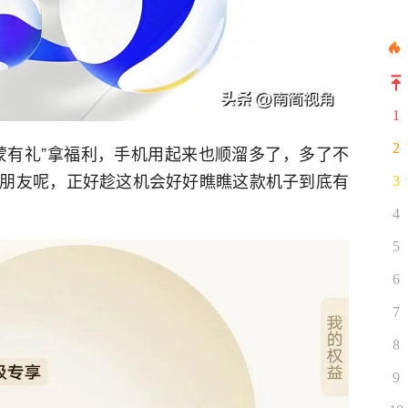
1
2
蒙有礼”拿福利，手机用起来也顺溜多了，多了不
朋友呢，正好趁这机会好好瞧瞧这款机子到底有
3
4
5
6
7
8
9