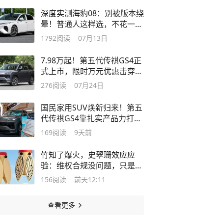
深度实测海豹08：别被版本绕
晕！普通人这样选，不花一分
冤枉钱
1792
阅读
07月13日
7.98万起！第五代传祺GS4正
式上市，限时万元优惠击穿家
用车底价
276
阅读
07月24日
国民家用SUV焕新归来！第五
代传祺GS4靠扎实产品力打动
务实家庭
169
阅读
9天前
竹知了爆火，史翠珊效应应
验：维权合规没问题，只是舆
论没拿捏好
156
阅读
前天12:11
查看更多