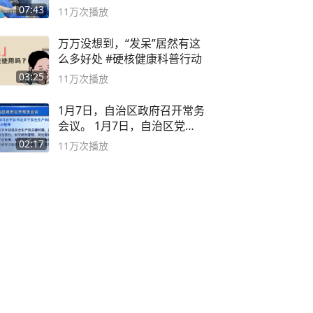
07:43
11万
次播放
万万没想到，“发呆”居然有这
么多好处 #硬核健康科普行动
03:25
11万
次播放
1月7日，自治区政府召开常务
会议。 1月7日，自治区党委
副书记
02:17
11万
次播放