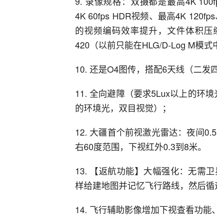
9. 录像规格：双摄都是最高4K 100fp
4K 60fps HDR视频、最高4K 120f
的视频编码效率提升，文件体积压缩30
420（以前只能在HLG/D-Log M模
10. 还是O4图传，搭配6天线（二发
11. 全向避障（要求5Lux以上的环
的环境光，双目视觉）；
12. 大疆首个前视激光雷达：夜间0
右60度范围，下视红外0.3到8米。
13. 【返航功能】大幅强化：无
样给建地图并记忆飞行路线，然后循
14. 飞行辅助影像增加下视查看功能