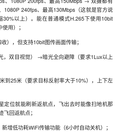
s、1080P 200fps、最高150Mbps → 双摄都有
ps、1080P 240fps、最高130Mbps（这就是官方说
%以上）。能在普通模式H.265下使用10bit
式中使用）；
四收），但支持10bit图传画面传输；
境光，双目视觉） →暗光全向避障（要求1Lux以上
.5米到25米（要求目标反射率大于10%），上下左
需卫星定位就能刷新返航点，飞出去时能像扫地机那
迹飞回返航点；
、新增低功耗WiFi传输功能（6小时自动关机）；