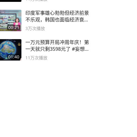
印度军事雄心勃勃但经济前景
不乐观，韩国也面临经济衰退
风险
00:21
3万
次播放
一万元预算开局冲周年庆！第
一天就只剩3598元了 #妄想山
海
01:40
11万
次播放