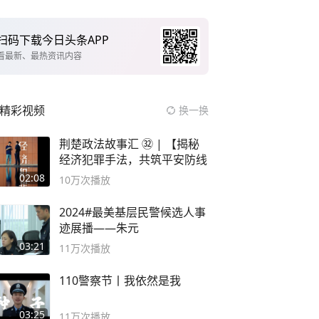
扫码下载今日头条APP
看最新、最热资讯内容
精彩视频
换一换
荆楚政法故事汇 ㉜ | 【揭秘
经济犯罪手法，共筑平安防线
02:08
10万
次播放
2024#最美基层民警候选人事
迹展播——朱元
03:21
11万
次播放
110警察节丨我依然是我
03:25
11万
次播放