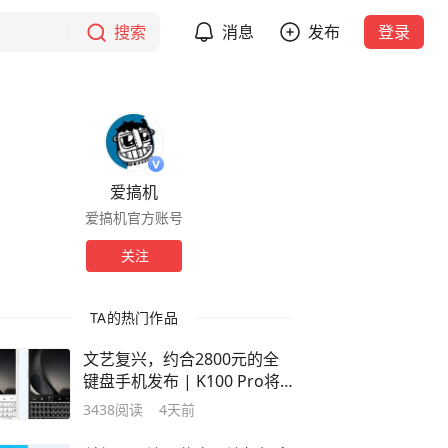
搜索
消息
发布
登录
爱搞机
爱搞机官方账号
关注
TA的热门作品
文艺复兴，约合2800元的全
键盘手机发布 | K100 Pro将
首发M11基材
3438
阅读
4天前