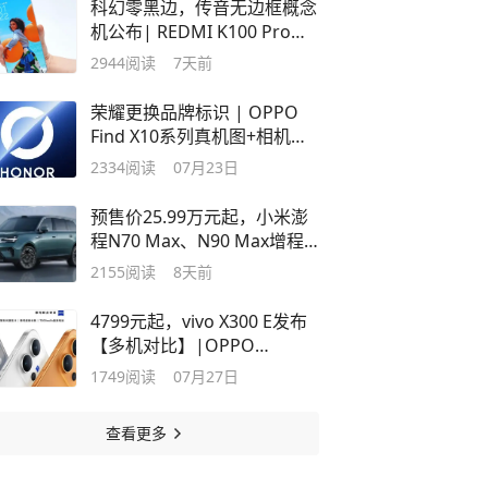
科幻零黑边，传音无边框概念
机公布| REDMI K100 Pro
Max真机公布
2944
阅读
7天前
荣耀更换品牌标识 | OPPO
Find X10系列真机图+相机爆
料
2334
阅读
07月23日
预售价25.99万元起，小米澎
程N70 Max、N90 Max增程
式SUV发布
2155
阅读
8天前
4799元起，vivo X300 E发布
【多机对比】|OPPO
10000mAh手机官宣
1749
阅读
07月27日
查看更多