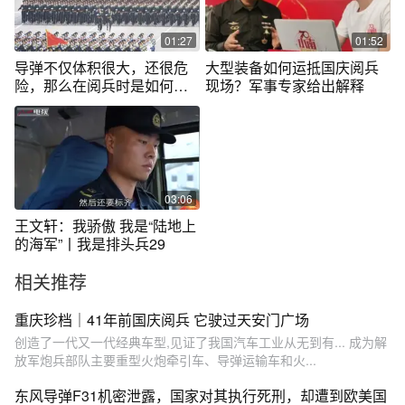
01:27
01:52
导弹不仅体积很大，还很危
大型装备如何运抵国庆阅兵
险，那么在阅兵时是如何运
现场？军事专家给出解释
来的呢？
03:06
王文轩：我骄傲 我是“陆地上
的海军”丨我是排头兵29
相关推荐
重庆珍档｜41年前国庆阅兵 它驶过天安门广场
创造了一代又一代经典车型,见证了我国汽车工业从无到有... 成为解
放军炮兵部队主要重型火炮牵引车、导弹运输车和火...
东风导弹F31机密泄露，国家对其执行死刑，却遭到欧美国