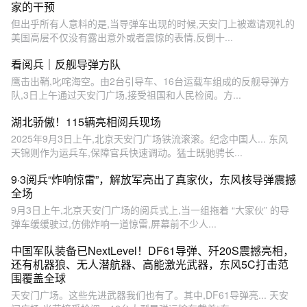
家的干预
但出乎所有人意料的是,当导弹车出现的时候,天安门上被邀请观礼的
美国高层不仅没有露出意外或者震惊的表情,反倒十...
看阅兵｜反舰导弹方队
鹰击出鞘,叱咤海空。由2台引导车、16台运载车组成的反舰导弹方
队,3日上午通过天安门广场,接受祖国和人民检阅。方...
湖北骄傲！115辆亮相阅兵现场
2025年9月3日上午,北京天安门广场铁流滚滚。纪念中国人... 东风
天锦则作为运兵车,保障官兵快速调动。猛士既驰骋长...
9·3阅兵“炸响惊雷”，解放军亮出了真家伙，东风核导弹震撼
全场
9月3日上午,北京天安门广场的阅兵式上,当一组拖着 “大家伙” 的导
弹车缓缓驶过,仿佛炸响一道惊雷,屏幕前不少人...
中国军队装备已NextLevel！DF61导弹、歼20S震撼亮相，
还有机器狼、无人潜航器、高能激光武器，东风5C打击范
围覆盖全球
天安门广场。这些先进武器我们也有了。其中,DF61导弹亮... 天安