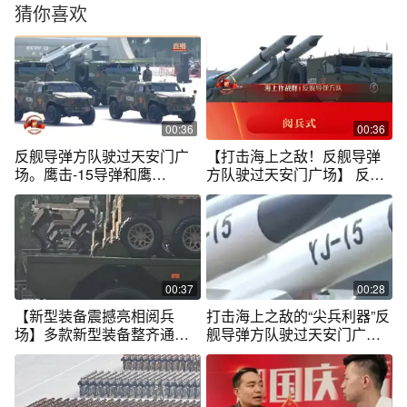
猜你喜欢
00:36
00:36
反舰导弹方队驶过天安门广
【打击海上之敌！反舰导弹
场。鹰击-15导弹和鹰
方队驶过天安门广场】 反舰
击-19、鹰击-17、鹰击-20高
导弹方队驶过天安门广场。
超声速导弹，是打击海上之
鹰击-15导弹和鹰击-19、鹰
敌的“尖兵利器”。（来源：央
击-17、鹰击-20高超声速导
视新闻、人民日报）
弹，是打击海上之敌的“尖兵
利器”。 #九三盛大阅兵
00:37
00:28
【新型装备震撼亮相阅兵
打击海上之敌的“尖兵利器”反
场】多款新型装备整齐通过
舰导弹方队驶过天安门广场#
天安门，展示国防科技最新
九三阅兵#抗战胜利80周年
成果，彰显现代化作战力量
新风貌。其中，“东风-61”陆
基洲际导弹震撼登场。