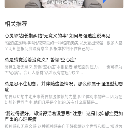
相关推荐
心灵驿站|长期纠结“无意义的事” 如何与强迫症说再见
“强迫症是精神科比较常见的一种临床疾病,以反复出现强...很多人甚
至明知刨根问底没有意义,但根本控制不住自己的...
总是感觉活着没意义？警惕“空心症”
感觉生活无意义,警惕“空心症”本报记者 董超面对压力、... 也可称为
“空心病”。会让人感觉“活着没有意思”,缺少...
总是忍不住幻想，并伴随这些情况，那么你属于强迫型幻想
症
想要从幻想中走出来需要摆脱依赖的力量,但个体对事物产... 因为在
幻想的世界当中,他们几乎是全能的,没有什么事情是...
“我过得很好，却觉得活着没意思” 注意！这是比抑郁症更加
严重的心理疾病
孤独感和无意义感 这种孤独感来自于好像跟这个世界和周... 知道为