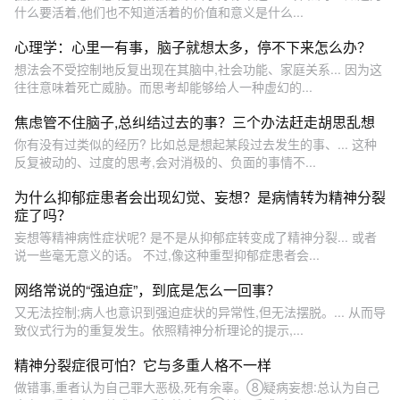
什么要活着,他们也不知道活着的价值和意义是什么...
心理学：心里一有事，脑子就想太多，停不下来怎么办？
想法会不受控制地反复出现在其脑中,社会功能、家庭关系... 因为这
往往意味着死亡威胁。而思考却能够给人一种虚幻的...
焦虑管不住脑子,总纠结过去的事？三个办法赶走胡思乱想
你有没有过类似的经历? 比如总是想起某段过去发生的事、... 这种
反复被动的、过度的思考,会对消极的、负面的事情不...
为什么抑郁症患者会出现幻觉、妄想？是病情转为精神分裂
症了吗？
妄想等精神病性症状呢? 是不是从抑郁症转变成了精神分裂... 或者
说一些毫无意义的话。 不过,像这种重型抑郁症患者会...
网络常说的“强迫症”，到底是怎么一回事？
又无法控制;病人也意识到强迫症状的异常性,但无法摆脱。... 从而导
致仪式行为的重复发生。依照精神分析理论的提示,...
精神分裂症很可怕？它与多重人格不一样
做错事,重者认为自己罪大恶极,死有余辜。⑧疑病妄想:总认为自己