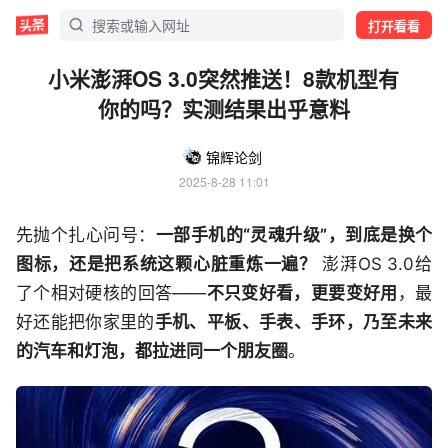
打开看看
小米澎湃OS 3.0突然推送！8款机型有
你的吗？实测结果出乎意料
锦辉论剑
2025-8-28 11:01
先抛个扎心问号：
一部手机的“灵魂升级”，到底是换个
图标，还是把系统这颗心脏重炼一遍？
澎湃OS 3.0给
了个相对硬核的回答——
不只变好看，更要变好用
，最
好还能把你家里的
手机、平板、手表、手环，乃至未来
的汽车和灯泡，都拉进同一个朋友圈
。