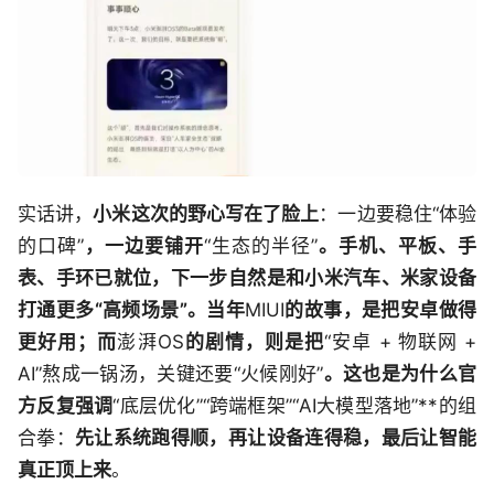
实话讲，
小米这次的野心写在了脸上
：一边要稳住“体验
的口碑”
，一边要铺开
“生态的半径”
。手机、平板、手
表、手环已就位，下一步自然是和小米汽车、米家设备
打通更多“高频场景”。当年
MIUI
的故事，是把安卓做得
更好用；而
澎湃OS
的剧情，则是把
“安卓 + 物联网 +
AI”熬成一锅汤，关键还要“火候刚好”
。这也是为什么官
方反复强调
“底层优化”“跨端框架”“AI大模型落地”**的组
合拳：
先让系统跑得顺，再让设备连得稳，最后让智能
真正顶上来
。