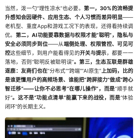
当然，泼一勺“理性凉水”也必要。
第一，30%的流畅提
升感知会因硬件、应用生态、个人习惯而差异明显
——
老机型、重度App和游戏工况下的表现，还得看持续调
优。
第二，AI功能要靠数据与权限才能“聪明”，隐私与
安全必须同步到位
——从
端侧处理、权限管控、可见可
控
这些细节，到用户能看得见的
开关与提示
，都要一一
落地，否则“聪明反被聪明误”
。第三，生态互联是群雄
逐鹿：友商们也在
“分布式”“跨端”“AI原生”
上加码，比的
是谁更懂用户的高频场景、谁能把“跨屏接力”做成“跨心
智迁移”——让你不必思考“在哪儿操作”，而是
“顺手就
好”
。这不是“功能点清单”能赢下来的战役，而是
“体验
闭环”的长期主义。