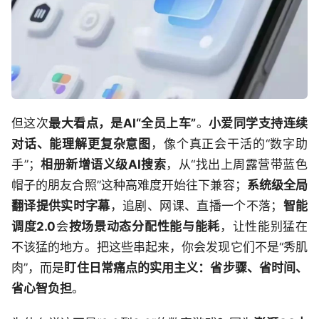
但这次
最大看点，是AI“全员上车”
。
小爱同学支持连续
对话、能理解更复杂意图
，像个真正会干活的“数字助
手”；
相册新增语义级AI搜索
，从“找出上周露营带蓝色
帽子的朋友合照”这种高难度开始往下兼容；
系统级全局
翻译提供实时字幕
，追剧、网课、直播一个不落；
智能
调度2.0
会
按场景动态分配性能与能耗
，让性能别猛在
不该猛的地方。把这些串起来，你会发现它们不是“秀肌
肉”，而是
盯住日常痛点的实用主义：省步骤、省时间、
省心智负担
。