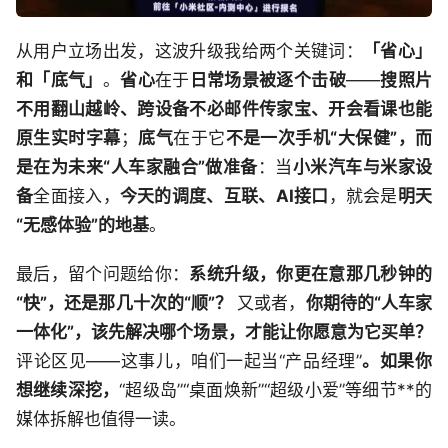
从用户立场出发，这波升级我给两个关键词：
「省心」
和「底气」
。
省心
在于
日常场景被逐个击破
——
搜照片
不用翻山越岭、跨设备不必邮件传家宝、开会看课也能
原生实时字幕
；
底气
在于它
不是一次手机“大保健”，而
是在为未来“人车家融合”做准备
：当
小米汽车与米家设
备
全面接入，
今天的调度、互联、AI接口
，就会是
明天
“无感体验”的地基
。
最后，留个问题给你：
系统升级，你更在意那几秒钟的
“快”，还是那几十次的“顺”？
又或者，
你期待的“人车家
一体化”，该先解决哪个场景，才能让你愿意为它买单？
评论区见——这事儿，咱们一起当“产品经理”
。如果你
想继续深挖，
“超级岛”“桌面焕新”“超级小爱”等细节**的
媒体拆解也值得一读。