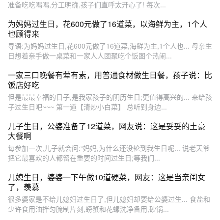
准备吃吃喝喝,分工明确,孩子们直呼太开心了! 每次...
为妈妈过生日，花600元做了16道菜，以海鲜为主，1个人
也顾得来
导语:为妈妈过生日,花600元做了16道菜,海鲜为主,1个人也... 母亲生
日想着亲手做一桌菜和一家人人团聚吃个饭图个热闹...
一家三口晚餐有荤有素，用普通食材做生日餐，孩子说：比
饭店好吃
但是最最幸福的日子,是我家孩子的阴历生日;更值得高兴的... 来给孩
子过生日吧~~~ 第一道【清炒小白菜】 总听到身边...
儿子生日，公婆准备了12道菜，网友说：这是妥妥的土豪
大餐啊
每参加一次,儿子就会问:“妈妈,为什么还没轮到我生日呢... 说老天爷
把它最喜欢的人都留在重要的时间过生日;等我们...
儿媳生日，婆婆一下午做10道硬菜，网友：这是当亲闺女
了，羡慕
很多婆家是不给儿媳妇过生日了,但儿媳妇却要给公婆过生... 食盐和
少许食用油拌匀腌制片刻,螃蟹和花螺洗净备用,砂锅...