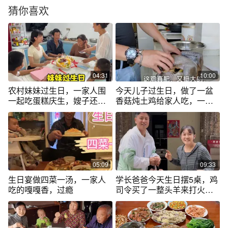
猜你喜欢
04:31
10:00
农村妹妹过生日，一家人围
今天儿子过生日，做了一盆
一起吃蛋糕庆生，嫂子还准
香菇炖土鸡给家人吃，一家
备一桌好吃的
人吃得真香啊
05:09
09:33
生日宴做四菜一汤，一家人
学长爸爸今天生日摆5桌，鸡
吃的嘎嘎香，过瘾
司令买了一整头羊来打火
锅，炖出来的汤特别鲜甜美
味，天气变冷来上一口太暖
和了！牛肉大虾生蚝一起