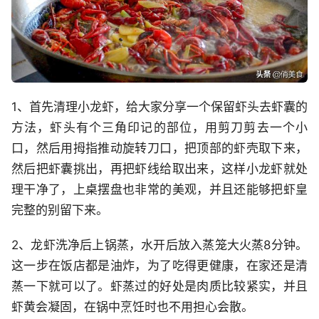
1、首先清理小龙虾，给大家分享一个保留虾头去虾囊的
方法，虾头有个三角印记的部位，用剪刀剪去一个小
口，然后用拇指推动旋转刀口，把顶部的虾壳取下来，
然后把虾囊挑出，再把虾线给取出来，这样小龙虾就处
理干净了，上桌摆盘也非常的美观，并且还能够把虾皇
完整的别留下来。
2、龙虾洗净后上锅蒸，水开后放入蒸笼大火蒸8分钟。
这一步在饭店都是油炸，为了吃得更健康，在家还是清
蒸一下就可以了。虾蒸过的好处是肉质比较紧实，并且
虾黄会凝固，在锅中烹饪时也不用担心会散。