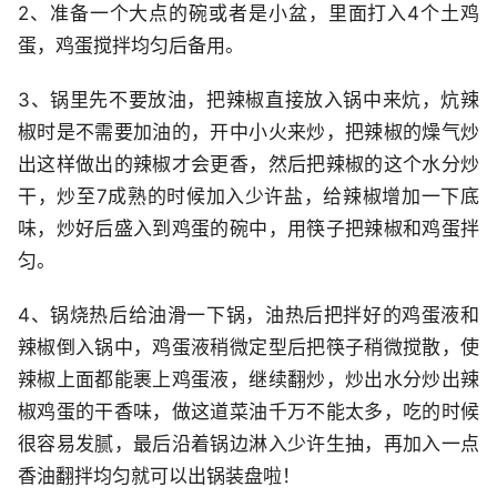
2、准备一个大点的碗或者是小盆，里面打入4个土鸡
蛋，鸡蛋搅拌均匀后备用。
3、锅里先不要放油，把辣椒直接放入锅中来炕，炕辣
椒时是不需要加油的，开中小火来炒，把辣椒的燥气炒
出这样做出的辣椒才会更香，然后把辣椒的这个水分炒
干，炒至7成熟的时候加入少许盐，给辣椒增加一下底
味，炒好后盛入到鸡蛋的碗中，用筷子把辣椒和鸡蛋拌
匀。
4、锅烧热后给油滑一下锅，油热后把拌好的鸡蛋液和
辣椒倒入锅中，鸡蛋液稍微定型后把筷子稍微搅散，使
辣椒上面都能裹上鸡蛋液，继续翻炒，炒出水分炒出辣
椒鸡蛋的干香味，做这道菜油千万不能太多，吃的时候
很容易发腻，最后沿着锅边淋入少许生抽，再加入一点
香油翻拌均匀就可以出锅装盘啦！