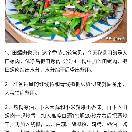
1、田螺肉也只有这个季节比较常见，今天我选用的是大
田螺肉，洗净后把田螺肉1分为4。锅中加入田螺肉，把
田螺肉煸出水分，水分煸干后盛出备用。
2、准备适量的红线椒和青线椒把线椒切成斜圈备用，
大蒜拍扁备用。
3、热锅凉油，下入大蒜和小米辣爆出香味，再下入田
螺肉一起炒香，加入高度白酒1勺焖20秒左右后把酒炒
干，再加入线椒，盐、白糖、胡椒粉、鸡精、蚝油、酱