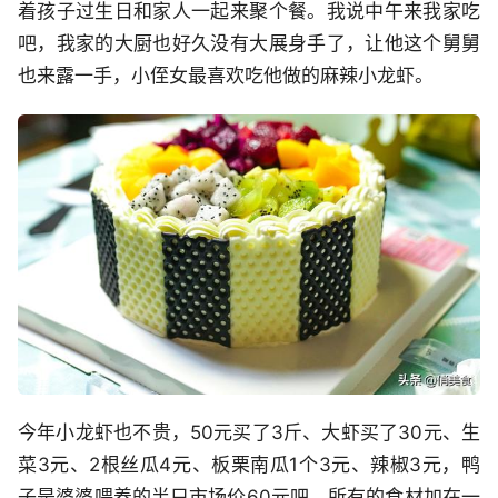
着孩子过生日和家人一起来聚个餐。我说中午来我家吃
吧，我家的大厨也好久没有大展身手了，让他这个舅舅
也来露一手，小侄女最喜欢吃他做的麻辣小龙虾。
今年小龙虾也不贵，50元买了3斤、大虾买了30元、生
菜3元、2根丝瓜4元、板栗南瓜1个3元、辣椒3元，鸭
子是婆婆喂养的半只市场价60元吧，所有的食材加在一