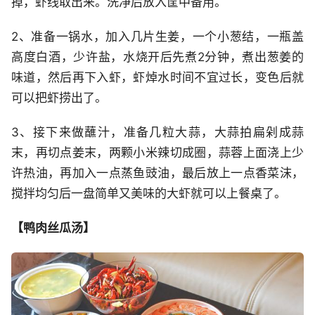
掉，虾线取出来。洗净后放入筐中备用。
2、准备一锅水，加入几片生姜，一个小葱结，一瓶盖
高度白酒，少许盐，水烧开后先煮2分钟，煮出葱姜的
味道，然后再下入虾，虾焯水时间不宜过长，变色后就
可以把虾捞出了。
3、接下来做蘸汁，准备几粒大蒜，大蒜拍扁剁成蒜
末，再切点姜末，两颗小米辣切成圈，蒜蓉上面浇上少
许热油，再加入一点蒸鱼豉油，最后放上一点香菜沫，
搅拌均匀后一盘简单又美味的大虾就可以上餐桌了。
【鸭肉丝瓜汤】