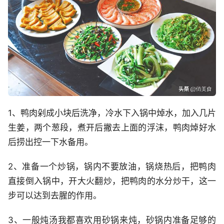
1、鸭肉剁成小块后洗净，冷水下入锅中焯水，加入几片
生姜，两个葱段，煮开后撇去上面的浮沫，鸭肉焯好水
后捞出控一下水备用。
2、准备一个炒锅，锅内不要放油，锅烧热后，把鸭肉
直接倒入锅中，开大火翻炒，把鸭肉的水分炒干，这一
步可以达到去腥的作用。
3、一般炖汤我都喜欢用砂锅来炖，砂锅内准备足够的