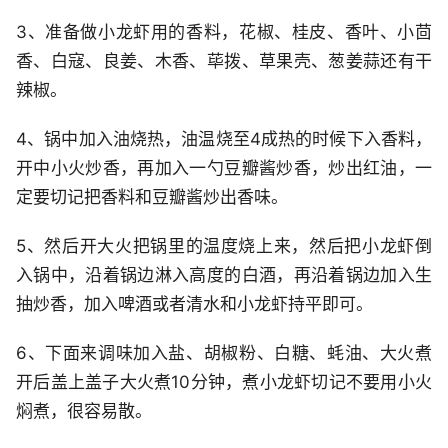
3、准备做小龙虾用的香料，花椒、桂皮、香叶、小茴
香、白寇、良姜、木香、荜拨、草果壳、葱姜蒜还有干
辣椒。
4、锅中加入油烧热，油温烧至4成热的时候下入香料，
开中小火炒香，再加入一勺豆瓣酱炒香，炒出红油，一
定要切记把香料和豆瓣酱炒出香味。
5、然后开大火把锅里的温度烧上来，然后把小龙虾倒
入锅中，沿着锅边淋入高度的白酒，再沿着锅边加入生
抽炒香，加入啤酒或者清水和小龙虾持平即可。
6、下面来调味加入盐、胡椒粉、白糖、蚝油、大火煮
开后盖上盖子大火煮10分钟，煮小龙虾切记不要用小火
焖煮，很容易散。