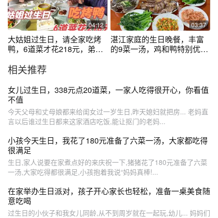
烫，配上灵魂酱料~亲朋好友
一起吃的好开心，有说有笑
氛围好好#广东 #dou来广东
04:12
03:37
百千万 #湛江 #家庭日常 #农
大姑姐过生日，请全家吃烤
湛江家庭的生日晚餐，丰富
村生活
鸭，6道菜才花218元，弟媳
的9菜一汤，鸡和鸭特别优
妇直夸真实惠
质，口感很棒
相关推荐
女儿过生日，338元点20道菜，一家人吃得很开心，你看值
不值
今天父母和丈母娘都来给闺女过一岁生日,昨天媳妇就把房... 老妈直
言以后谁过生日都来这家酒店吃饭,能让抠门的老妈...
小孩今天生日，我花了180元准备了六菜一汤，大家都吃得
很满足
生日,家人说要在家煮点好的来庆祝一下,猪猪花了180元准备了六菜
一汤,大家吃得都很满足,小孩抱着我说“妈妈真棒!...
在家举办生日派对，孩子开心家长也轻松，准备一桌美食随
意吃喝
过生日的小伙子和我女儿同龄,从不到周岁就在一起玩,幼儿... 妈妈们