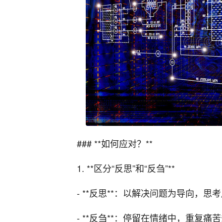
### **如何应对？**
1. **区分“反思”和“反刍”**
- **反思**：以解决问题为导向，
- **反刍**：停留在情绪中，重复