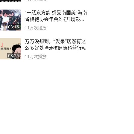
“一缕东方韵 感受南国美”海南
省旗袍协会年会2《开场鼓》
二团
03:16
11万
次播放
万万没想到，“发呆”居然有这
么多好处 #硬核健康科普行动
03:25
11万
次播放