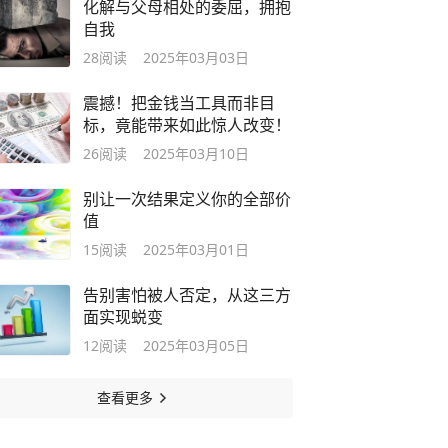
化解与父母相处的委屈，拥抱
自我
28
阅读
2025年03月03日
震撼！把金钱当工具而非目
标，竟能带来如此惊人改变！
26
阅读
2025年03月10日
别让一次结果定义你的全部价
值
15
阅读
2025年03月01日
告别害怕被人否定，从这三方
面实现蜕变
12
阅读
2025年03月05日
查看更多