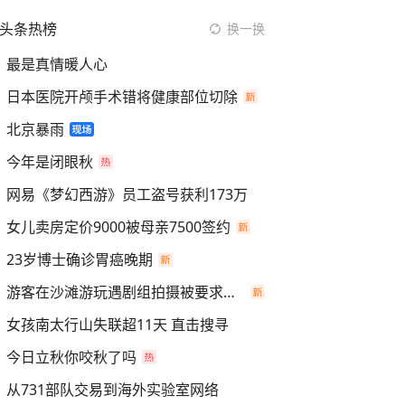
头条热榜
换一换
最是真情暖人心
日本医院开颅手术错将健康部位切除
北京暴雨
今年是闭眼秋
网易《梦幻西游》员工盗号获利173万
女儿卖房定价9000被母亲7500签约
23岁博士确诊胃癌晚期
游客在沙滩游玩遇剧组拍摄被要求离开
女孩南太行山失联超11天 直击搜寻
今日立秋你咬秋了吗
从731部队交易到海外实验室网络