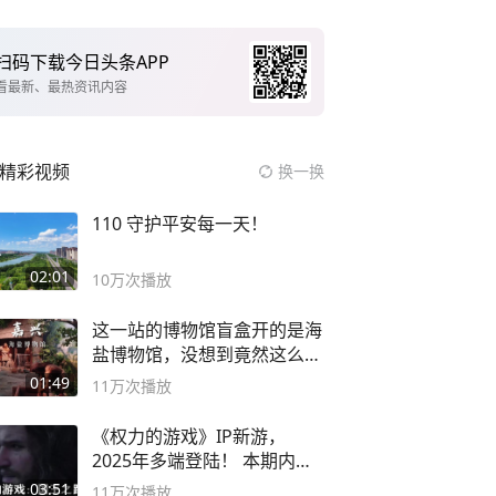
扫码下载今日头条APP
看最新、最热资讯内容
精彩视频
换一换
110 守护平安每一天！
02:01
10万
次播放
这一站的博物馆盲盒开的是海
盐博物馆，没想到竟然这么好
逛！
01:49
11万
次播放
《权力的游戏》IP新游，
2025年多端登陆！ 本期内容
概要
03:51
11万
次播放