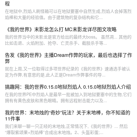
程
在地狱中,烈焰人刷怪箱可以在地狱要塞中自然生成,烈焰人会掉落烈
焰棒和大量的经验值。由于建筑物的复杂结构和它...
《我的世界》末影龙怎么打 MC末影龙详尽图文攻略
我的世界当中的末影龙是官方给出的最终大boss。 虽然凋... 其他的
比如击退、火焰附加、抢夺、亡灵杀手、截肢杀手等...
告发《我的世界》主播Dream作弊的玩家，最后也选择了作
弊
就在上周,又一位取得过多项世界纪录的《我的世界》速通选手被认
定为作弊,有意思的是,此人正是Dream作弊事件的导...
搞趣网：我的世界0.15.0地狱烈焰人 0.15.0地狱烈焰人介绍
在我的世界PE中烈焰人是最早一批被加入到地狱要塞中的生物,它们
拥有有黄色皮肤和黑色眼睛。拥有远程射击能力以及...
我的世界：末地烛的“奇妙”玩法？关于末地棒，你不知道的
11件事
我们来聊一聊一只正经的末地烛,正常情况下,《我的世界》... 然后
“爆裂紫颂果+烈焰棒”合成出末地烛。2、头盔彩蛋;...