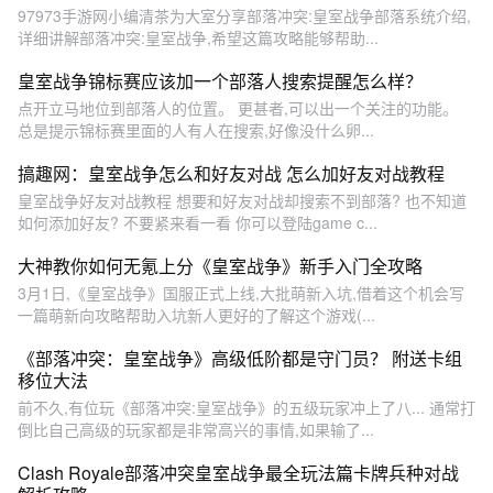
97973手游网小编清茶为大室分享部落冲突:皇室战争部落系统介绍,
详细讲解部落冲突:皇室战争,希望这篇攻略能够帮助...
皇室战争锦标赛应该加一个部落人搜索提醒怎么样？
点开立马地位到部落人的位置。 更甚者,可以出一个关注的功能。
总是提示锦标赛里面的人有人在搜索,好像没什么卵...
搞趣网：皇室战争怎么和好友对战 怎么加好友对战教程
皇室战争好友对战教程 想要和好友对战却搜索不到部落? 也不知道
如何添加好友? 不要紧来看一看 你可以登陆game c...
大神教你如何无氪上分《皇室战争》新手入门全攻略
3月1日,《皇室战争》国服正式上线,大批萌新入坑,借着这个机会写
一篇萌新向攻略帮助入坑新人更好的了解这个游戏(...
《部落冲突：皇室战争》高级低阶都是守门员？ 附送卡组
移位大法
前不久,有位玩《部落冲突:皇室战争》的五级玩家冲上了八... 通常打
倒比自己高级的玩家都是非常高兴的事情,如果输了...
Clash Royale部落冲突皇室战争最全玩法篇卡牌兵种对战