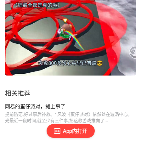
相关推荐
网易的蛋仔派对，摊上事了
提前防范,好过事后补救。1风波《蛋仔派对》依然处在漩涡中心。
光最近一段时间,就至少有三件事,把这款游戏推向了...
App内打开