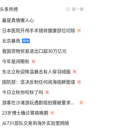
头条热榜
换一换
最是真情暖人心
日本医院开颅手术错将健康部位切除
北京暴雨
我国货物贸易进出口超30万亿元
今年是闭眼秋
东北立秋迎降温暴击有人穿羽绒服
国防部：坚决反制任何闹海挑衅图谋
今日立秋你咬秋了吗
游客在沙滩游玩遇剧组拍摄被要求离开
23岁博士确诊胃癌晚期
从731部队交易到海外实验室网络