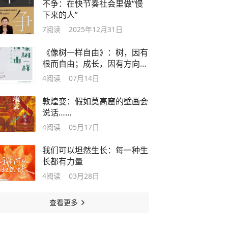
不争：在快节奏社会里做“慢
下来的人”
7
阅读
2025年12月31日
《像树一样自由》：树，因有
根而自由；成长，因有方向而
不彷徨
4
阅读
07月14日
敦煌变：假如莫高窟的壁画会
说话……
4
阅读
05月17日
我们可以坦然生长：每一种生
长都有力量
4
阅读
03月28日
查看更多