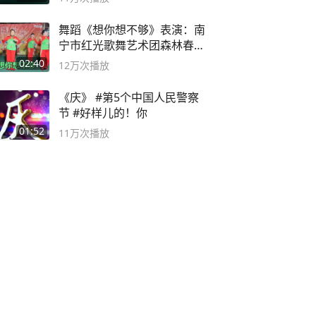
舞蹈《想你想不够》表演：南
宁市红光歌舞艺术团森林春红
舞蹈队。
02:40
12万
次播放
《庆》 #第5个中国人民警察
节 #好样儿的！你
01:52
11万
次播放