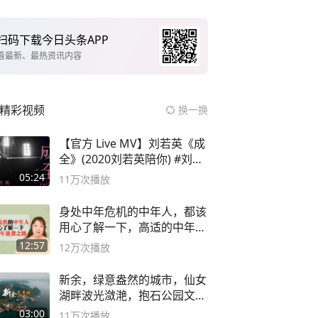
扫码下载今日头条APP
看最新、最热资讯内容
精彩视频
换一换
【官方 Live MV】刘若英《成
全》(2020刘若英陪你) #刘若
英 #成全
05:24
11万
次播放
身处中年危机的中年人，都该
用心了解一下，高适的中年逆
袭之路
12:57
12万
次播放
新余，绿意盎然的城市，仙女
湖畔波光潋滟，抱石公园文化
深邃……
03:00
11万
次播放