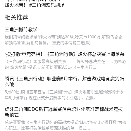
烽火地带！ #三角洲欢乐剧场
相关推荐
三角洲搬砖教学
我们跑号的要求是“烽火地带”到达30级,哈夫币1000万,解锁乌鲁鲁,
解锁乌鲁鲁,解锁乌鲁鲁。 重要的事情说三遍,就...
“搜打撤”电竞亮相！《三角洲行动》烽火杯总决赛上海落幕
《三角洲行动》国服最高级别赛事 —— 烽火杯总决赛在上... 为核心
的“烽火地带”模式,此前英雄亚冠ACL×《三角洲行...
腾讯《三角洲行动》职业赛8月举行，射击游戏电竞魔咒怎
么破
5月29日,腾讯宣布首届《三角洲行动》烽火地带职业邀请赛将于今
年8月份举行,现在正式开启赛事的职业选手、战队、...
虎牙三角洲DDC钻石冠军赛落幕职业化基准定标战术竞技
新范式
总决赛聚焦《三角洲行动》的高战术模式“烽火地带”,以“搜打撤”为核
心玩法。比赛打破传统单资源决胜的单一模式...