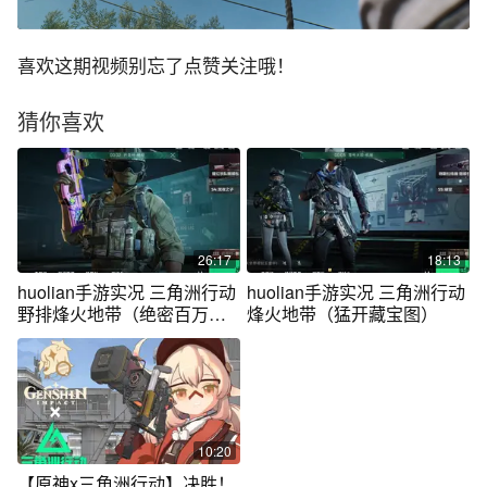
喜欢这期视频别忘了点赞关注哦！
猜你喜欢
26:17
18:13
huolian手游实况 三角洲行动
huolian手游实况 三角洲行动
野排烽火地带（绝密百万
烽火地带（猛开藏宝图）
局）
10:20
【原神x三角洲行动】决胜！