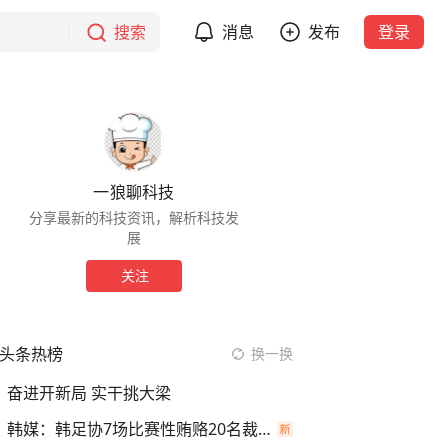
搜索
消息
发布
登录
一狼聊科技
分享最新的科技资讯，解析科技发
展
关注
头条热榜
换一换
奋进开新局 实干挑大梁
韩媒：韩足协7场比赛性贿赂20名裁判