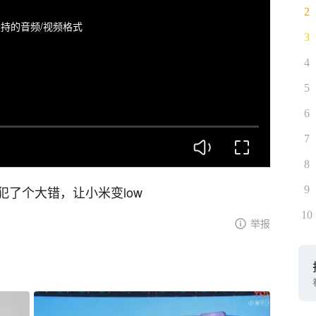
2
持的音频/视频格式
3
4
5
6
7
8
了个大错，让小米变low
9
10
举报