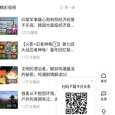
精彩视频
换一换
印度军事雄心勃勃但经济前景
不乐观，韩国也面临经济衰退
风险
00:21
3万
次播放
【火影×忍者神龟①】第七班
大战忍者神龟！童年回忆联动
论武？
08:55
11万
次播放
文明的漂泊者，解剖鸣潮最深
的秘密，鸣潮剧情解读02
08:51
首页
11万
次播放
扫码下载今日头条
强者从不抱怨环境，这弹弓玩
户外的谁拥有过，太准了#弹
反馈
弓#户外
00:15
12万
次播放