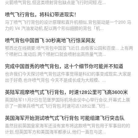
火箭喷气背包,但这类喷射背包缺点是飞行时间短,在...
喷气飞行背包，将科幻带进现实！
马丁喷气飞行背包的设计原理和直升机相似,背包驱动是一个200 马
力的 V4 汽油发动机,配以两个形似翅膀的背包「机...
喷气背包中国首飞 30秒离地飞行惊呆网友
鄂西北在线摘要:喷气背包中国首飞近日,由极客公园和百度... 上有两
个喷射口,发动后,两个喷射口就会喷射出高热量气流...
完成中国首秀的喷气背包，这十个细节你可能并不知道
也许我们今天探讨喷气背包这件事觉得是科幻的事变成现实,大家是
出于好奇,也许喷气背包 今天不是成长成为大规模、...
英陆军观摩喷气式飞行背包，时速128公里可飞高3600米
英国陆军11月2日在范堡罗国际机场会议中心举行会议,开幕式上展
示了一款单兵喷气式飞行背包,时速可达128公里,飞行...
英国海军开始测试喷气式飞行背包 可能组建飞行突击队
虽然目前英国皇家海军还没有宣布将这款喷气背包用于军事目的的
计划,但英国军方和美国海军都承认,他们一直在与这...