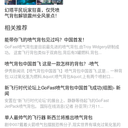
01:42
幻塔平民玩家狂喜，仅凭喷
气背包解锁震州全风景点！
相关推荐
能带你飞的喷气背包见过吗？中国首发！
GoFast喷气背包是目前最先进的喷气背包,由Troy Widgery研制成
功。 这套飞行背包类似于双肩包,背后有3罐燃料,背包...
喷气背包中国首飞 这是一款怎样的背包？-喷气
伊秀新闻讯【喷气背包中国首飞】喷气背包中国首飞,这是... 一种背
包;以过氧化氢为燃料,&quot;喷气背包&quot;上有两个喷射口...
新飞行时代论坛上GoFast喷气背包中国首飞成功(组图)- 新
闻
安置在“新飞行时代论坛”的展台上、静静等待起飞的GoFast
JetPack喷气背包。 国际在线消息(记者 孙亚萍):7月11...
单人最帅气的飞行器 新西兰将推出喷气背包
剧中007戴着火箭喷气包摆脱恐怖分子,现实世界有填充过氧化氢的