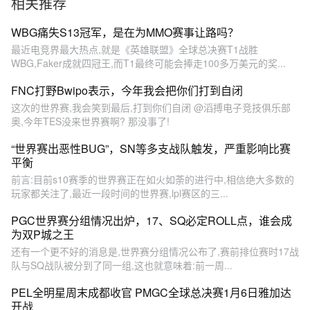
相关推荐
WBG痛失S13冠军，是在为MMO赛事让路吗？
最近电竞界最大热点,就是《英雄联盟》全球总决赛T1战胜
WBG,Faker成就四冠王,而T1最终可能会捧走100多万美元的奖...
FNC打野Bwipo表示，今年我会把你们打到自闭
这次的世界赛,我会笑到最后,打到你们自闭 @滔搏电子竞技俱乐部
奥,今年TES没来世界赛啊? 那没事了!
“世界赛出恶性BUG”，SN等多支战队触发，严重影响比赛
平衡
前言:目前s10赛季的世界赛正在如火如荼的进行中,相信绝大多数的
玩家都关注了,最近一段时间的世界赛,lpl赛区的三...
PGC世界赛分组情况出炉，17、SQ必定ROLL点，谁会成
为双P城之王
还有一个更不好的消息是,世界赛分组情况公布了,赛前排位赛时17战
队与SQ战队被分到了同一组,这也就意味着:前一周...
PEL全明星周末成都收官 PMGC全球总决赛1月6日雅加达
开战