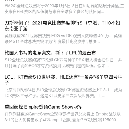
PMGC全球总决赛将于2023年1月6日-8日在印尼雅加达展开角逐,三
支来自PEL赛区的队伍将与来自全球多个赛区的队伍同...
刀斯林倒了！2021电竞比赛热度排行S11夺魁，Ti10不如
东南亚手游
英雄联盟2021世界赛决赛:EDG vs DK 观赛人数峰值:401万... 英雄
联盟S11全球总决赛被评为“年度最佳电竞赛事”,总决...
韩国人书写的电竞爽文，撕下了LPL的遮羞布
S12全球总决赛的冠军将是LCK四号种子DRX,我大概会把你归... 并
且打满了两轮BO5才有资格摸到世界赛门槛的队伍。假如...
LOL：KT晋级S13世界赛，HLE还有“一条命”将争夺四号种
子
北京时间8月24日,S13全球总决赛LCK赛区资格赛上,KT 3-1... 成为
LCK赛区三号种子。这是KT队史第三次晋级世界赛。上...
重回巅峰 Empire登顶Game Show冠军
在刚刚结束的GameShow全球电竞杯世界总决赛上,Empire战队以
3:1的巨大优势击败了4C&amp; L战队,登顶GEC决赛,将125000...