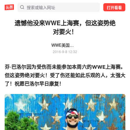
打开看看
遗憾他没来WWE上海赛，但这姿势绝
对要火！
WWE美国职业摔角联盟
2016-9-8 12:32
芬·巴洛尔因为受伤而未能参加本周六的WWE上海赛。
但这姿势绝对要火！受了伤还能如此乐观的人，太强大
了！祝愿巴洛尔早日康复！