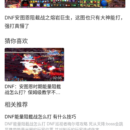
DNF安图恩阻截战之熔岩巨虫，这图也只有大神能打，
强打真懵了
猜你喜欢
02:06
DNF：安图恩时期能量阻截
战怎么打？保姆级教学不进
来看看嘛
相关推荐
DNF能量阻截战怎么打 有什么技巧
DNF能量阻截战怎么打 DNF巡视者梅尔塔攻略 死从天降:boss会跳
至携带能量光圈的玩家位置,并对附近的玩家造成伤害...