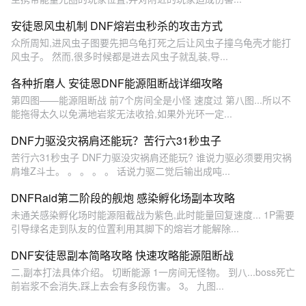
安徒恩风虫机制 DNF熔岩虫秒杀的攻击方式
众所周知,进风虫子图要先把乌龟打死之后让风虫子撞乌龟壳才能打
风虫子。 然而,很多时候都是进去风虫子就乱装,导...
各种折磨人 安徒恩DNF能源阻断战详细攻略
第四图——能源阻断战 前7个房间全是小怪 速度过 第八图...所以不
能拖得太久以免满地岩浆无法收拾,如果外光环一定...
DNF力驱没灾祸肩还能玩？苦行六31秒虫子
苦行六31秒虫子 DNF力驱没灾祸肩还能玩? 谁说力驱必须要用灾祸
肩堆Z斗士。 。 。 。 。 话说力驱二觉后输出成吨...
DNFRaid第二阶段的舰炮 感染孵化场副本攻略
未通关感染孵化场时能源阻截战为紫色,此时能量回复速度... 1P需要
引导绿名走到队友的位置利用其脚下的熔岩才能解除...
DNF安徒恩副本简略攻略 快速攻略能源阻断战
二,副本打法具体介绍。 切断能源 1一房间无怪物。 到八...boss死亡
前岩浆不会消失,踩上去会有多段伤害。 3。 九图...