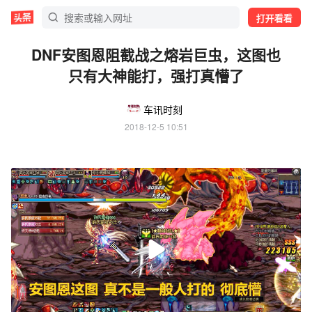
打开看看
DNF安图恩阻截战之熔岩巨虫，这图也
只有大神能打，强打真懵了
车讯时刻
2018-12-5 10:51