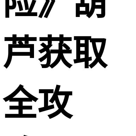
险》葫
芦获取
全攻