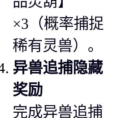
品灵葫】
×3（概率捕捉
稀有灵兽）。
异兽追捕隐藏
奖励
完成异兽追捕