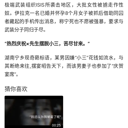
极端武装组织ISIS所袭击地区，大批女性被掳走作性
奴。伊拉克一名已婚并怀孕8个月女子被抓后借助同囚
者藏起的手机传出消息，称宁死也不愿被强暴，要求与
武装分子同归于尽。
“热烈庆祝×先生摆脱小三，苦尽甘来。”
湖南宁乡现奇葩标语，某男因嫌“小三”花钱如流水，与
其断绝来往,摆宴昭告天下，而该男妻子也参加了“庆贺
宴席”。
猜你喜欢
00:25