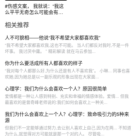
#伤感文案， 我就说：“我这
么平平无奇怎么可能会有人
喜欢我呢”
相关推荐
人不可貌相——他说“我不希望大家都喜欢我”
“我不希望大家都喜欢我,这也不可能。 当人们都反对我时,不是一件
坏事。 我讨厌中庸。 ” 精彩解读 就在马云参加...
你为什么要活成所有人都喜欢的样子
“我对每个人都那么好,为什么还是有人不喜欢我”。 小琳... 同事也喜
欢她,因为她总是以一副乐观的形象出现在大家面...
心理学：我们为什么会喜欢一个人？原因很简单
爱情都是一种让人感到特别、充实和幸福的情感体验。爱情... 但我
最喜欢的是曾奇峰老师说的:我们如何会喜欢上一种关...
我们为什么会喜欢上一个人？心理学：致命吸引力的5种来
源
但我们不一定能够通过努力,去让别人喜欢上自己,因为在两... 不知道
为什么,就觉得对方可能就是那一个对的人。 尽管吸...