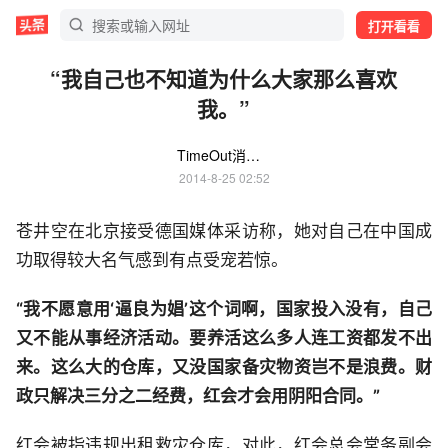
打开看看
“我自己也不知道为什么大家那么喜欢
我。”
TimeOut消费导刊
2014-8-25 02:52
苍井空在北京接受德国媒体采访称，她对自己在中国成
功取得较大名气感到有点受宠若惊。
“我不愿意用‘逼良为娼’这个词啊，国家投入没有，自己
又不能从事经济活动。要养活这么多人连工资都发不出
来。这么大的仓库，又没国家备灾物资岂不是浪费。财
政只解决三分之二经费，红会才会用阴阳合同。”
红会被指违规出租救灾仓库，对此，红会总会常务副会