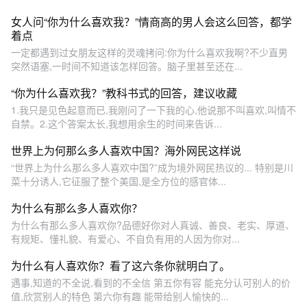
女人问“你为什么喜欢我？”情商高的男人会这么回答，都学
着点
一定都遇到过女朋友这样的灵魂拷问:你为什么喜欢我啊?不少直男
突然语塞,一时间不知道该怎样回答。脑子里甚至还在...
“你为什么喜欢我？”教科书式的回答，建议收藏
1.我只是见色起意而已,我刚问了一下我的心,他说那不叫喜欢,叫情不
自禁。2.这个答案太长,我想用余生的时间来告诉...
世界上为何那么多人喜欢中国？海外网民这样说
“世界上为什么那么多人喜欢中国?”成为境外网民热议的... 特别是川
菜十分诱人,它征服了整个美国,是全方位的感官体...
为什么有那么多人喜欢你？
为什么有那么多人喜欢你?品德好你对人真诚、善良、老实、厚道、
有规矩、懂礼貌、有爱心、不自负有用的人因为你对...
为什么有人喜欢你？看了这六条你就明白了。
遇事,知道的不全说,看到的不全信 第五你有容 能充分认可别人的价
值,欣赏别人的特色 第六你有趣 能带给别人愉快的...