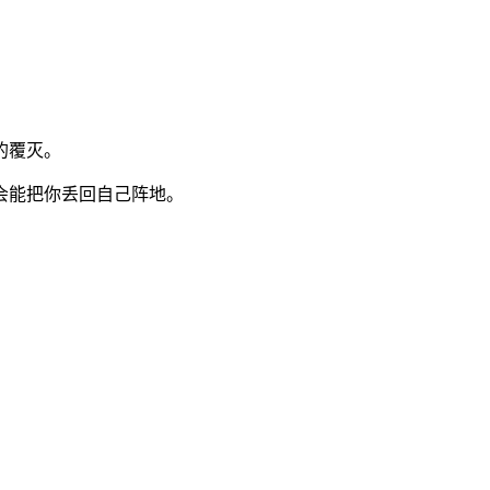
的覆灭。
会能把你丢回自己阵地。