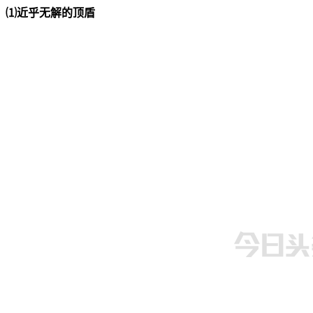
⑴近乎无解的顶盾