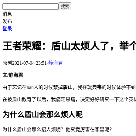
搜索
消息
发布
登录
王者荣耀：盾山太烦人了，举
原创
2021-07-04 23:51
·
静海君
文/静海君
由于忘记在ban人的时候禁掉
盾山
，我在玩
典韦
的时候体验不到
在被盾山教育了以后，我痛定思痛，决定好好研究一下这个英
为什么盾山会那么烦人呢
为什么盾山会那么招人烦呢？他究竟厉害在哪里呢？